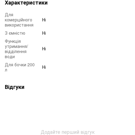
Характеристики
Для
комерційного
Ні
використання
З ємністю
Ні
Функція
утримання/
Ні
відділення
води
Для бочки 200
Ні
л
Відгуки
Додайте перший відгук