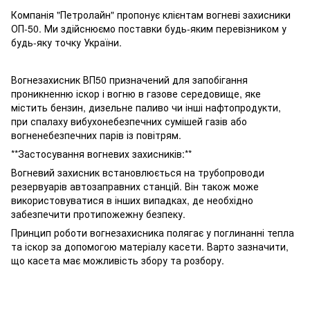
Компанія "Петролайн" пропонує клієнтам вогневі захисники
ОП-50. Ми здійснюємо поставки будь-яким перевізником у
будь-яку точку України.
Вогнезахисник ВП50 призначений для запобігання
проникненню іскор і вогню в газове середовище, яке
містить бензин, дизельне паливо чи інші нафтопродукти,
при спалаху вибухонебезпечних сумішей газів або
вогненебезпечних парів із повітрям.
**Застосування вогневих захисників:**
Вогневий захисник встановлюється на трубопроводи
резервуарів автозаправних станцій. Він також може
використовуватися в інших випадках, де необхідно
забезпечити протипожежну безпеку.
Принцип роботи вогнезахисника полягає у поглинанні тепла
та іскор за допомогою матеріалу касети. Варто зазначити,
що касета має можливість збору та розбору.