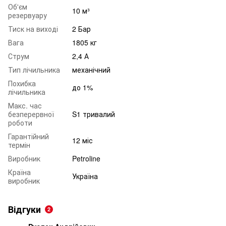
Об'єм
10 м³
резервуару
Тиск на виході
2 Бар
Вага
1805 кг
Струм
2,4 А
Тип лічильника
механічний
Похибка
до 1%
лічильника
Макс. час
безперервної
S1 тривалий
роботи
Гарантійний
12 міс
термін
Виробник
Petroline
Країна
Україна
виробник
Відгуки
2