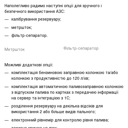
Наполегливо радимо наступні опції для зручного і
безпечного використання АЗС:
калібрування резервуару;
метршток;
фільтр-сепаратор.
Фільтр-сепаратор
Метршток
Можливі додаткові опції:
комплектація бензиновою заправною колонкою та/або
колонкою з продуктивністю до 120 л/хв;
комплектація автоматичною паливозаправною колонкою
з відпуском палива по картках з передачею інформації
на сервер та інтеграцією з 1С;
розділення резервуару на декілька відсіків для
використання 2 або більше видів пального;
електронний рівнемір для контролю рівня палива;
захисна кришка на люк;