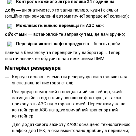
Контроль кожного літра палива 24 години на
добу
— ви знатимете, хто залив паливо, куди і скільки
(опційно при замовленні автоматичної заправоної колонки);
Можливість вільно переміщати АЗС між
об'єктами
— встановлюйте заправку там, де вам зручно;
Перевірка якості нафтопродуктів
– беріть проби
палива з бензовозу та перевіряйте у лабораторії. Тепер
постачальник не обдурить вас неякісними ПММ.
Матеріал резервуара
Корпус і основні елементи резервуара виготовляються
зі спеціальної листової сталі;
Резервуар поміщений в спеціальний контейнер, який
захищає його від впливу зовнішніх факторів, а також
приховують АЗС від сторонніх очей. Перехожому наша
контейнерна АЗС нагадує звичайний транспортний
контейнер;
Для додаткового захисту КАЗС оснащено технологічною
шафою для ПРК, в якій вмонтовано драбину з перилами;