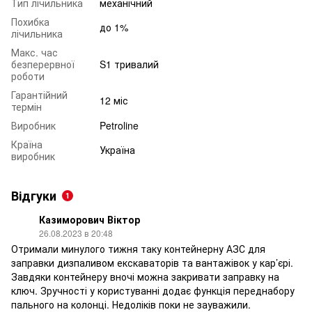
Тип лічильника
механічний
Похибка
до 1%
лічильника
Макс. час
безперервної
S1 тривалий
роботи
Гарантійний
12 міс
термін
Виробник
Petroline
Країна
Україна
виробник
Відгуки
1
Казиморович Віктор
26.08.2023 в 20:48
Отримали минулого тижня таку контейнерну АЗС для
заправки дизпаливом екскаваторів та вантажівок у кар’єрі.
Завдяки контейнеру вночі можна закривати заправку на
ключ. Зручності у користуванні додає функція переднабору
пального на колонці. Недоліків поки не зауважили.