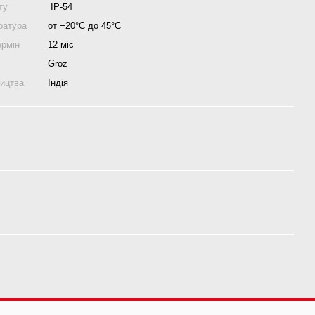
ту
IP-54
ратура
от −20°C до 45°C
ермін
12 міс
Groz
ництва
Індія