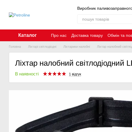
Перейти до основного контенту
Виробник паливозаправног
Каталог
Про нас
Доставка товару
Обмін та по
Контакти
Головна
Ліхтарі світлодіодні
Ліхтарики налобні
Ліхтар налобний світл
Ліхтар налобний світлодіодний 
В наявності
1 відгук