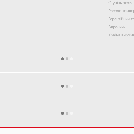
Ступінь захис
Робоча темпе
Гарантійний т
Виробник
Країна вироб