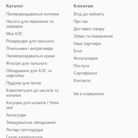
Каталог
Клієнтам
Паливороздавальні колонки
Вхід до кабінету
Насоси для перекачки та
Про нас
заправки
Доставка товару
Міні АЗС
Обмін та повернення
Резервуари для пального
Наші партнери
Лічильники і витратоміри
Блог
Паливороздавальні крани
Фотогалерея
Фільтри для пального
Послуги
Обладнання для АЗС та
Сертифікати
нафтобаз
Контакти
Піддони для бочок
Комплектуючі до насосів та
Ми в соцмережах
колонок
Катушки для шлангів / Hose
reel
Аксесуари
Змащувальне обладнання
Ліхтарі світлодіодні
Газові карбюратори