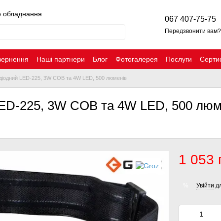
о обладнання
067 407-75-75
Передзвонити вам?
вернення
Наші партнери
Блог
Фотогалерея
Послуги
Серти
одіодний LED-225, 3W COB та 4W LED, 500 люменів
LED-225, 3W COB та 4W LED, 500 люм
1 053 
Увійти
дл
%