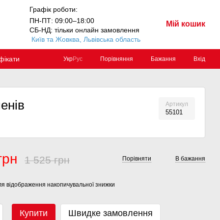
Графік роботи:
ПН-ПТ: 09:00–18:00
Мій кошик
СБ-НД: тільки онлайн замовлення
Київ та Жовква, Львівська область
фікати
Порівняння
Бажання
Вхід
Укр
Рус
енів
Артикул
55101
грн
1 525 грн
Порівняти
В бажання
я відображення накопичувальної знижки
Купити
Швидке замовлення