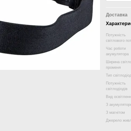
Доставка
Характери
Потужність
світлового по
Час роботи
акумулятора
Ширина світл
променя
Тип світлодіо
Потужність
світлодіодів
Вид освітлен
З акумулятор
З магнітом
Джерело жив