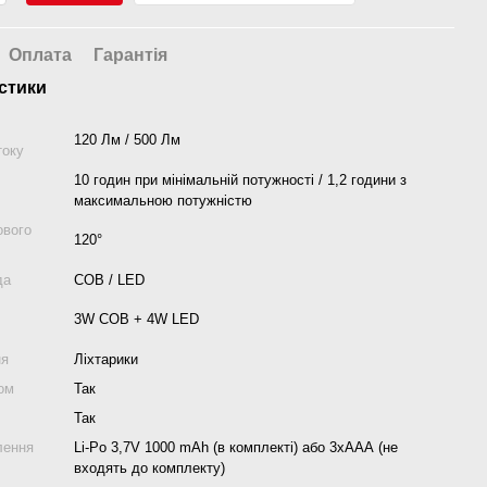
Оплата
Гарантія
стики
120 Лм / 500 Лм
току
10 годин при мінімальній потужності / 1,2 години з
максимальною потужністю
ового
120°
да
COB / LED
3W COB + 4W LED
ня
Ліхтарики
ом
Так
Так
лення
Li-Po 3,7V 1000 mAh (в комплекті) або 3хААА (не
входять до комплекту)