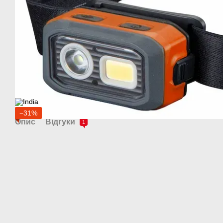
−31%
Опис
Відгуки
1