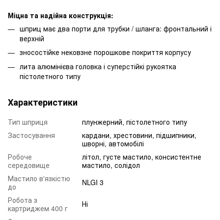
Міцна та надійна конструкція:
шприц має два порти для трубки / шланга: фронтальний і
верхній
зносостійке нековзне порошкове покриття корпусу
лита алюмінієва головка і суперстійкі рукоятка
пістолетного типу
Характеристики
Тип шприця
плунжерний, пістолетного типу
Застосування
кардани, хрестовини, підшипники,
шворні, автомобілі
Робоче
літол, густе мастило, консистентне
середовище
мастило, солідол
Мастило в'язкістю
NLGI 3
до
Робота з
Ні
картриджем 400 г