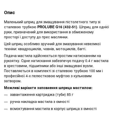
Опис
Маленький шприц для змащування пістолетного типу зі
сталевою трубкою
PROLUBE G16 (432-51)
. Шприц для однієї
руки, призначений для використання в обмеженому
просторі і доступу до прес маслянки.
Цей шприц особливо зручний для змазування невеликої
техніки: квадроциклів, човнів, мотоциклів, баггі.
Подача мастила здійснюється простим натисканням на
рукоятку. Одне натискання забезпечує подачу 0.4 г мастила
в хрестовини, підшипники або інші змащувані вузли.
Поставляється в комплекті зі сталевою трубкою 100 мм і
професійної 4-х пелюстковою муфтою з кульковим
затвором.
Можливі варіанти заповнення шприца мастилом:
завантаження картриджа (туби) 85 г
ручна накладка мастила з ємності
всмоктування мастила в корпус шприца з ємності