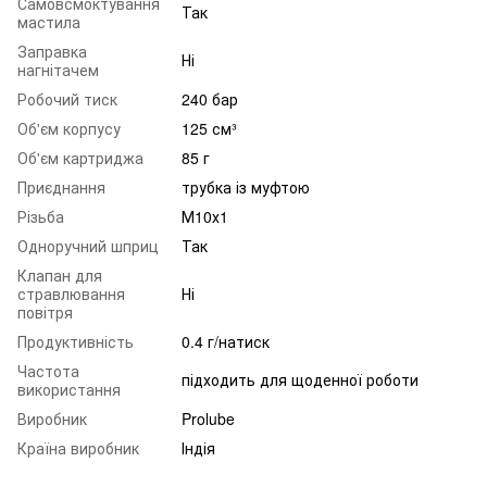
Самовсмоктування
Так
мастила
Заправка
Ні
нагнітачем
Робочий тиск
240 бар
Об'єм корпусу
125 см³
Об'єм картриджа
85 г
Приєднання
трубка із муфтою
Різьба
М10х1
Одноручний шприц
Так
Клапан для
стравлювання
Ні
повітря
Продуктивність
0.4 г/натиск
Частота
підходить для щоденної роботи
використання
Виробник
Prolube
Країна виробник
Індія