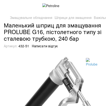
Змащувальне обладнання
Шприци для змащення
Важіль
Маленький шприц для змащування
PROLUBE G16, пістолетного типу зі
сталевою трубкою, 240 бар
Артикул:
432-51
Написати відгук