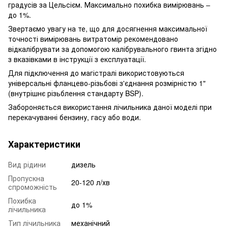
градусів за Цельсієм. Максимально похибка вимірювань –
до 1%.
Звертаємо увагу на те, що для досягнення максимальної
точності вимірювань витратомір рекомендовано
відкалібрувати за допомогою калібрувального гвинта згідно
з вказівками в інструкції з експлуатації.
Для підключення до магістралі використовуються
універсальні фланцево-різьбові з'єднання розмірністю 1"
(внутрішнє різьблення стандарту BSP).
Забороняється використання лічильника даної моделі при
перекачуванні бензину, гасу або води.
Характеристики
Вид рідини
дизель
Пропускна
20-120 л/хв
спроможність
Похибка
до 1%
лічильника
Тип лічильника
механічний