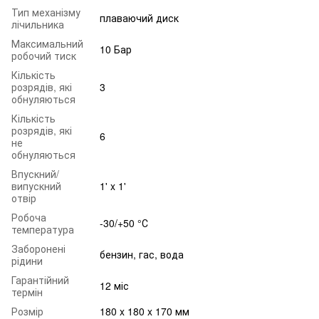
Тип механізму
плаваючий диск
лічильника
Максимальний
10 Бар
робочий тиск
Кількість
розрядів, які
3
обнуляються
Кількість
розрядів, які
6
не
обнуляються
Впускний/
випускний
1' x 1'
отвір
Робоча
-30/+50 °С
температура
Заборонені
бензин, гас, вода
рідини
Гарантійний
12 міс
термін
Розмір
180 x 180 x 170 мм