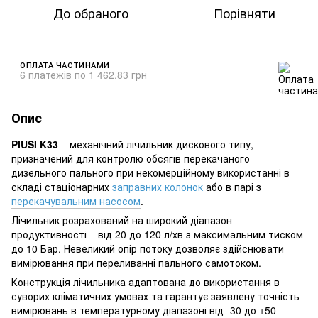
До обраного
Порівняти
ОПЛАТА ЧАСТИНАМИ
6 платежів по 1 462.83 грн
Опис
PIUSI K33
– механічний лічильник дискового типу,
призначений для контролю обсягів перекачаного
дизельного пального при некомерційному використанні в
складі стаціонарних
заправних колонок
або в парі з
перекачувальним насосом
.
Лічильник розрахований на широкий діапазон
продуктивності – від 20 до 120 л/хв з максимальним тиском
до 10 Бар. Невеликий опір потоку дозволяє здійснювати
вимірювання при переливанні пального самотоком.
Конструкція лічильника адаптована до використання в
суворих кліматичних умовах та гарантує заявлену точність
вимірювань в температурному діапазоні від -30 до +50