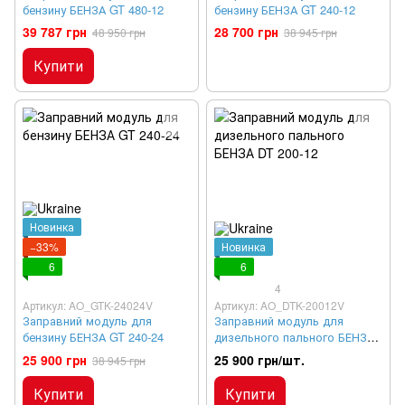
бензину БЕНЗА GT 480-12
бензину БЕНЗА GT 240-12
39 787 грн
28 700 грн
48 950 грн
38 945 грн
Купити
Новинка
−33%
Новинка
6
6
4
Артикул: AO_GTK-24024V
Артикул: AO_DTK-20012V
Заправний модуль для
Заправний модуль для
бензину БЕНЗА GT 240-24
дизельного пального БЕНЗА
DT 200-12
25 900 грн
25 900 грн/шт.
38 945 грн
Купити
Купити