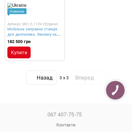
Новинка
Артикул: М01.5.11Л4.V2причіп
Мобільна заправна станція
для дизпалива, бензину на
причіпі, 1 м³
182 500 грн
Купити
Назад
Вперед
3
з 3
067 407-75-75
Контакти