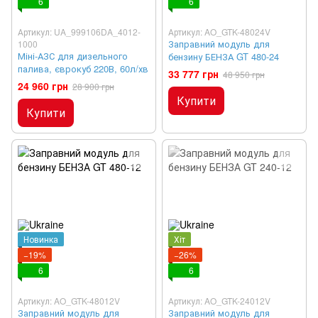
6
6
Артикул: UA_999106DA_4012-
Артикул: AO_GTK-48024V
Заправний модуль для
1000
Міні-АЗС для дизельного
бензину БЕНЗА GT 480-24
палива, єврокуб 220В, 60л/хв
33 777 грн
48 950 грн
24 960 грн
28 900 грн
Купити
Купити
Новинка
Хіт
−19%
−26%
6
6
Артикул: AO_GTK-48012V
Артикул: AO_GTK-24012V
Заправний модуль для
Заправний модуль для