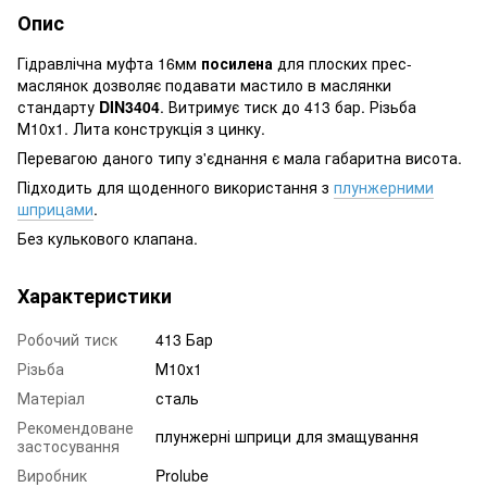
Опис
Гідравлічна муфта 16мм
посилена
для плоских прес-
маслянок дозволяє подавати мастило в маслянки
стандарту
DIN3404
. Витримує тиск до 413 бар. Різьба
М10х1. Лита конструкція з цинку.
Перевагою даного типу з'єднання є мала габаритна висота.
Підходить для щоденного використання з
плунжерними
шприцами
.
Без кулькового клапана.
Характеристики
Робочий тиск
413 Бар
Різьба
М10х1
Матеріал
сталь
Рекомендоване
плунжерні шприци для змащування
застосування
Виробник
Prolube