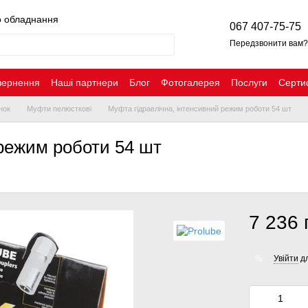
о обладнання
067 407-75-75
Передзвонити вам?
вернення
Наші партнери
Блог
Фотогалерея
Послуги
Серти
нок
Муфти пелюсткові
Муфта гідравлічна, інтенсивний режим роботи 54 шт
 режим роботи 54 шт
7 236 
Увійти
дл
%