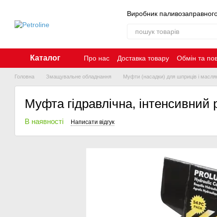
Перейти до основного контенту
Виробник паливозаправног
Каталог
Про нас
Доставка товару
Обмін та по
Контакти
Головна
Змащувальне обладнання
Муфти (насадки) для шприців і масля
Муфта гідравлічна, інтенсивний
В наявності
Написати відгук