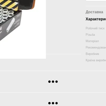
Доставка
Характери
Робочий тиск
Різьба
Матеріал
Рекомендован
Виробник
Країна вироб