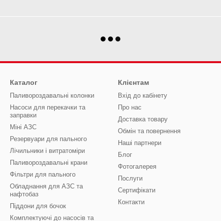
Каталог
Клієнтам
Паливороздавальні колонки
Вхід до кабінету
Насоси для перекачки та
Про нас
заправки
Доставка товару
Міні АЗС
Обмін та повернення
Резервуари для пального
Наші партнери
Лічильники і витратоміри
Блог
Паливороздавальні крани
Фотогалерея
Фільтри для пального
Послуги
Обладнання для АЗС та
Сертифікати
нафтобаз
Контакти
Піддони для бочок
Комплектуючі до насосів та