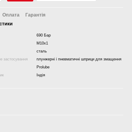
Оплата
Гарантія
стики
690 Бар
М10х1
сталь
е застосування
плунжерні і пневматичні шприци для змащення
Prolube
ник
Індія