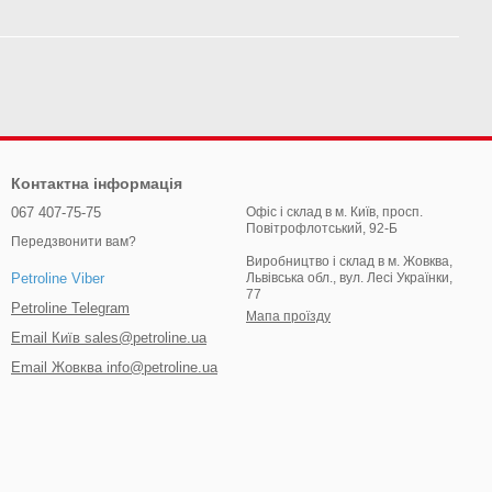
Контактна інформація
067 407-75-75
Офіс і склад в м. Київ, просп.
Повітрофлотський, 92-Б
Передзвонити вам?
Виробництво і склад в м. Жовква,
Львівська обл., вул. Лесі Українки,
Petroline Viber
77
Petroline Telegram
Мапа проїзду
Email Київ sales@petroline.ua
Email Жовква info@petroline.ua