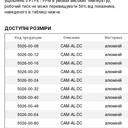
ущільнень з PTFE / FPM в умовах високих температур,
робочий тиск не може перевищувати 50% від показника,
наведеного в таблиці нижче.
ДОСТУПНІ РОЗМІРИ
Код продукции
Описание
Материал
5026-00-08
CAM-AL-DC
алюміній
5026-00-12
CAM-AL-DC
алюміній
5026-00-16
CAM-AL-DC
алюміній
5026-00-20
CAM-AL-DC
алюміній
5026-00-24
CAM-AL-DC
алюміній
5026-00-32
CAM-AL-DC
алюміній
5026-00-40
CAM-AL-DC
алюміній
5026-00-48
CAM-AL-DC
алюміній
5026-00-64
CAM-AL-DC
алюміній
5026-00-80
CAM-AL-DC
алюміній