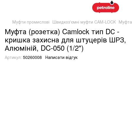
Муфти промислові
Швидкоз'ємні муфти CAM-LOCK
Муфта 
Муфта (розетка) Camlock тип DС -
кришка захисна для штуцерів ШРЗ,
Алюміній, DC-050 (1/2")
Артикул:
50260008
Написати відгук