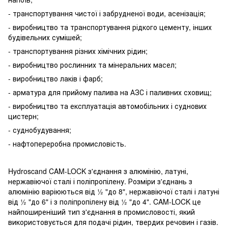
- транспортування чистої і забрудненої води, асенізація;
- виробництво та транспортування рідкого цементу, інших
будівельних сумішей;
- транспортування різних хімічних рідин;
- виробництво рослинних та мінеральних масел;
- виробництво лаків і фарб;
- арматура для прийому палива на АЗС і паливних сховищ;
- виробництво та експлуатація автомобільних і суднових
цистерн;
- суднобудування;
- нафтопереробна промисловість.
Hydroscand CAM-LOCK з'єднання з алюмінію, латуні,
нержавіючої сталі і поліпропілену. Розміри з'єднань з
алюмінію варіюються від ½ "до 8", нержавіючої сталі і латуні
від ½ "до 6" і з поліпропілену від ½ "до 4". CAM-LOCK це
найпоширеніший тип з'єднання в промисловості, який
використовується для подачі рідин, твердих речовин і газів.