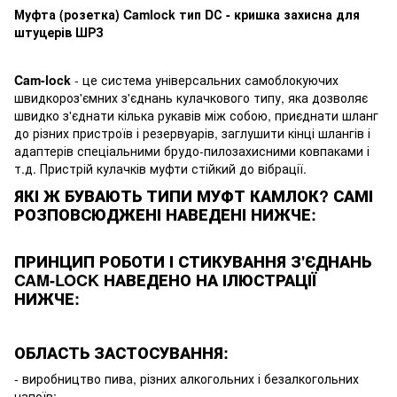
Муфта (розетка) Camlock тип DС - кришка захисна для
штуцерів ШРЗ
Cam-lock
- це система універсальних самоблокуючих
швидкороз'ємних з'єднань кулачкового типу, яка дозволяє
швидко з'єднати кілька рукавів між собою, приєднати шланг
до різних пристроїв і резервуарів, заглушити кінці шлангів і
адаптерів спеціальними брудо-пилозахисними ковпаками і
т.д. Пристрій кулачків муфти стійкий до вібрації.
ЯКІ Ж БУВАЮТЬ ТИПИ МУФТ КАМЛОК? САМІ
РОЗПОВСЮДЖЕНІ НАВЕДЕНІ НИЖЧЕ:
ПРИНЦИП РОБОТИ І СТИКУВАННЯ З'ЄДНАНЬ
CAM-LOCK НАВЕДЕНО НА ІЛЮСТРАЦІЇ
НИЖЧЕ:
ОБЛАСТЬ ЗАСТОСУВАННЯ:
- виробництво пива, різних алкогольних і безалкогольних
напоїв;