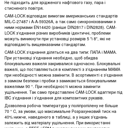
Не підходить для зрідженого нафтового газу, пара і
стисненого повітря.
CAM-LOCK відповідає вимогам американських стандартів
MIL-C-27487 і A-A-59326A, а так само синхронізованими з
ними нормами EN14420 (раніше DIN2817 і DIN2828). CAM-
LOCK з'єднання різних виробників ідентичні, проблеми
можуть виникнути при установці розмірів 5 "і 8", які не
відповідають вищевказаним стандартам.
CAM-LOCK з'єднання діляться на два типи: ПАПА і МАМА.
При установці з'єднання необхідно, щоб обидва
блокувальних важеля закривалися одночасно. Блокувальні
важелі, що поставляються в комплекті з з'єднанням МАМА
при необхідності можна замінити. В асортименті є з'єднання
з замком безпеки і пробки з замикаються блокувальними
важелями 90 °. При необхідності можна замінити
ущільнення. Так само представлені CAM-LOCK адаптери під
IBC з'єднання і з'єднання для композитних рукавів.
Дозволена робоча температура у поліпропілену не більше
70 ° C, за умови, що максимальне Розрахунковий тиск на
40% нижче, наведеного в таблиці, а у інших з'єднань
залежить від матеріалу ущільнення. При використанні