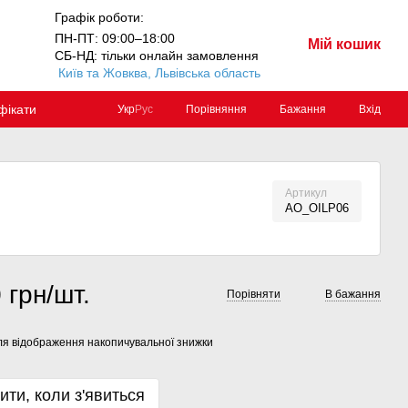
Графік роботи:
ПН-ПТ: 09:00–18:00
Мій кошик
СБ-НД: тільки онлайн замовлення
Київ та Жовква, Львівська область
фікати
Порівняння
Бажання
Вхід
Укр
Рус
Артикул
AO_OILP06
 грн/шт.
Порівняти
В бажання
я відображення накопичувальної знижки
ити, коли з'явиться