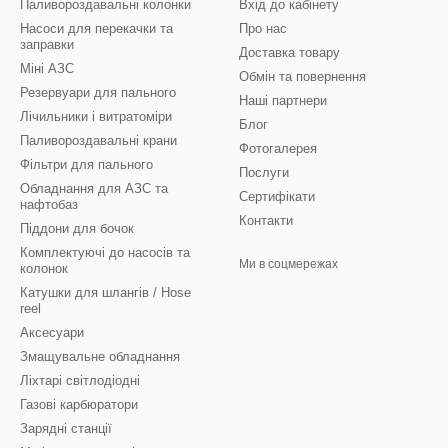
Паливороздавальні колонки
Вхід до кабінету
Насоси для перекачки та
Про нас
заправки
Доставка товару
Міні АЗС
Обмін та повернення
Резервуари для пального
Наші партнери
Лічильники і витратоміри
Блог
Паливороздавальні крани
Фотогалерея
Фільтри для пального
Послуги
Обладнання для АЗС та
Сертифікати
нафтобаз
Контакти
Піддони для бочок
Комплектуючі до насосів та
Ми в соцмережах
колонок
Катушки для шлангів / Hose
reel
Аксесуари
Змащувальне обладнання
Ліхтарі світлодіодні
Газові карбюратори
Зарядні станції