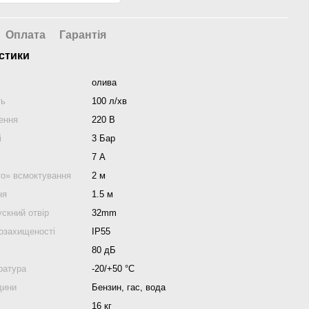
Оплата
Гарантія
стики
олива
ть
100 л/хв
ення
220 В
і
3 Бар
7 А
го» всмоктування
2 м
ня
1.5 м
скний отвір
32mm
гозахищеності
IP55
80 дБ
ратура
-20/+50 °С
дини
Бензин, гас, вода
16 кг