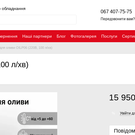
о обладнання
067 407-75-75
Передзвонити вам?
вернення
Наші партнери
Блог
Фотогалерея
Послуги
Серти
для оливи OILP06 (220В, 100 л/хв)
00 л/хв)
15 950
Увійти
дл
%
Повідом