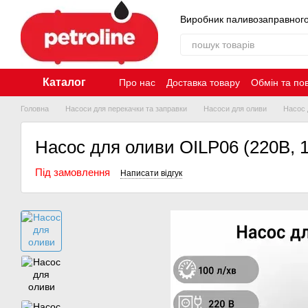
Перейти до основного контенту
Виробник паливозаправног
Каталог
Про нас
Доставка товару
Обмін та по
Контакти
Головна
Насоси для перекачки та заправки
Насоси для оливи
Насос 
Насос для оливи OILP06 (220В, 1
Під замовлення
Написати відгук