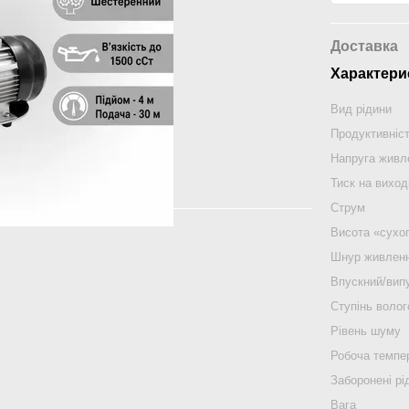
Доставка
Характери
Вид рідини
Продуктивніс
Напруга живл
Тиск на виход
Струм
Висота «сухо
Шнур живлен
Впускний/випу
Ступінь воло
Рівень шуму
Робоча темпе
Заборонені рі
Вага