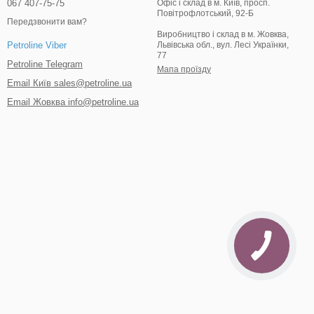
067 407-75-75
Офіс і склад в м. Київ, просп.
Повітрофлотський, 92-Б
Передзвонити вам?
Виробництво і склад в м. Жовква,
Львівська обл., вул. Лесі Українки,
Petroline Viber
77
Petroline Telegram
Мапа проїзду
Email Київ sales@petroline.ua
Email Жовква info@petroline.ua