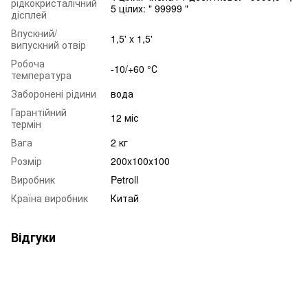
рідкокристалічний
5 цілих: " 99999 "
дісплей
Впускний/
1,5' x 1,5'
випускний отвір
Робоча
-10/+60 °С
температура
Заборонені рідини
вода
Гарантійний
12 міс
термін
Вага
2 кг
Розмір
200x100x100
Виробник
Petroll
Країна виробник
Китай
Відгуки