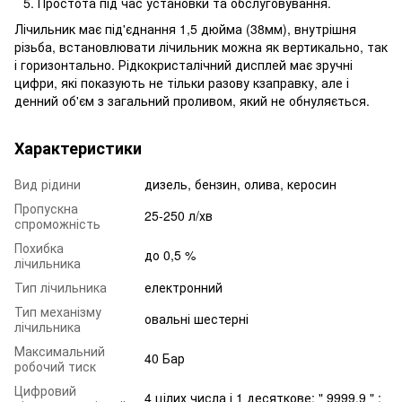
Простота під час установки та обслуговування.
Лічильник має під'єднання 1,5 дюйма (38мм), внутрішня
різьба, встановлювати лічильник можна як вертикально, так
і горизонтально. Рідкокристалічний дисплей має зручні
цифри, які показують не тільки разову кзаправку, але і
денний об'єм з загальний проливом, який не обнуляється.
Характеристики
Вид рідини
дизель, бензин, олива, керосин
Пропускна
25-250 л/хв
спроможність
Похибка
до 0,5 %
лічильника
Тип лічильника
електронний
Тип механізму
овальні шестерні
лічильника
Максимальний
40 Бар
робочий тиск
Цифровий
4 цілих числа і 1 десяткове: " 9999,9 " ;