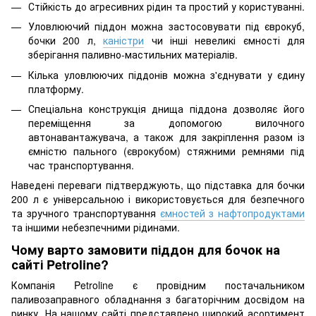
Стійкість до агресивних рідин та простий у користуванні.
Уловлюючий піддон можна застосовувати під єврокуб,
бочки 200 л,
каністри
чи інші невеликі ємності для
зберігання паливно-мастильних матеріалів.
Кілька уловлюючих піддонів можна з'єднувати у єдину
платформу.
Спеціальна конструкція днища піддона дозволяє його
переміщення за допомогою вилочного
автонавантажувача, а також для закріплення разом із
ємністю пального (єврокубом) стяжними ремнями під
час транспортування.
Наведені переваги підтверджують, що підставка для бочки
200 л є універсальною і використовується для безпечного
та зручного транспортування
ємностей з нафтопродуктами
та іншими небезпечними рідинами.
Чому варто замовити піддон для бочок на
сайті Petroline?
Компанія Petroline є провідним постачальником
паливозаправного обладнання з багаторічним досвідом на
ринку. На нашому сайті представлено широкий асортимент