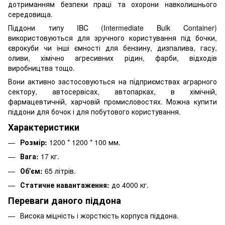
дотриманням безпеки праці та охорони навколишнього
середовища.
Піддони типу IBC (Intermediate Bulk Container)
використовуються для зручного користування під бочки,
єврокуби чи інші ємності для бензину, дизпалива, гасу,
оливи, хімічно агресивних рідин, фарби, відходів
виробництва тощо.
Вони активно застосовуються на підприємствах аграрного
сектору, автосервісах, автопарках, в хімічній,
фармацевтичній, харчовій промисловостях. Можна купити
піддони для бочок і для побутового користування.
Характеристики
Розмір:
1200 * 1200 * 100 мм.
Вага:
17 кг.
Об'єм:
65 літрів.
Статичне навантаження:
до 4000 кг.
Переваги даного піддона
Висока міцність і жорсткість корпуса піддона.