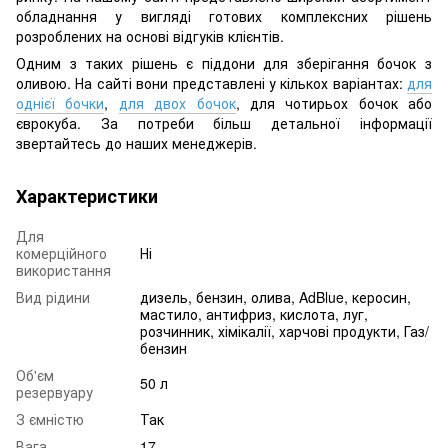
обладнання у вигляді готових комплексних рішень
розроблених на основі відгуків клієнтів.
Одним з таких рішень є піддони для зберігання бочок з
оливою. На сайті вони представлені у кількох варіантах:
для
однієї бочки
,
для двох бочок
, для чотирьох бочок або
єврокуба. За потреби більш детальної інформації
звертайтесь до наших менеджерів.
Характеристики
Для
комерційного
Ні
використання
Вид рідини
дизель, бензин, олива, AdBlue, керосин,
мастило, антифриз, кислота, луг,
розчинник, хімікалії, харчові продукти, Газ/
бензин
Об'єм
50 л
резервуару
З ємністю
Так
Вага
17