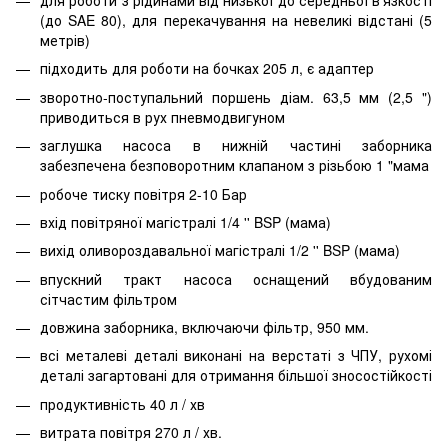
(до SAE 80), для перекачування на невеликі відстані (5
метрів)
підходить для роботи на бочках 205 л, є адаптер
зворотно-поступальний поршень діам. 63,5 мм (2,5 ")
приводиться в рух пневмодвигуном
заглушка насоса в нижній частині заборника
забезпечена безповоротним клапаном з різьбою 1 "мама
робоче тиску повітря 2-10 Бар
вхід повітряної магістралі 1/4 '' BSP (мама)
вихід оливороздавальної магістралі 1/2 '' BSP (мама)
впускний тракт насоса оснащений вбудованим
сітчастим фільтром
довжина заборника, включаючи фільтр, 950 мм.
всі металеві деталі виконані на верстаті з ЧПУ, рухомі
деталі загартовані для отримання більшої зносостійкості
продуктивність 40 л / хв
витрата повітря 270 л / хв.