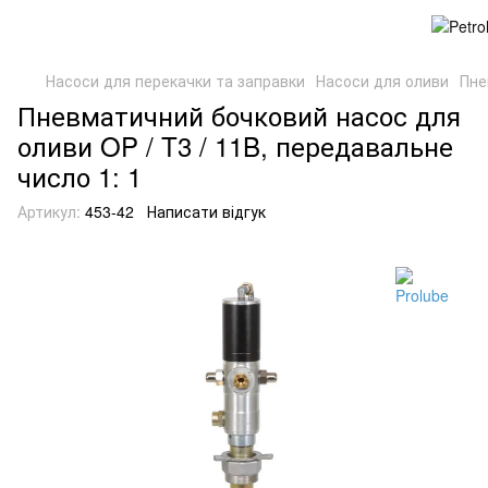
Насоси для перекачки та заправки
Насоси для оливи
Пне
Пневматичний бочковий насос для
оливи OP / T3 / 11B, передавальне
число 1: 1
Артикул:
453-42
Написати відгук