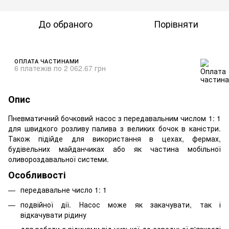
До обраного
Порівняти
ОПЛАТА ЧАСТИНАМИ
6 платежів по 2 062.67 грн
Опис
Пневматичний бочковий насос з передавальним числом 1: 1
для швидкого розливу палива з великих бочок в каністри.
Також підійде для використання в цехах, фермах,
будівельних майданчиках або як частина мобільної
оливороздавальної системи.
Особливості
передавальне число 1: 1
подвійної дії. Насос може як закачувати, так і
відкачувати рідину
для роботи з рідинами від низької до середньої в'язкості