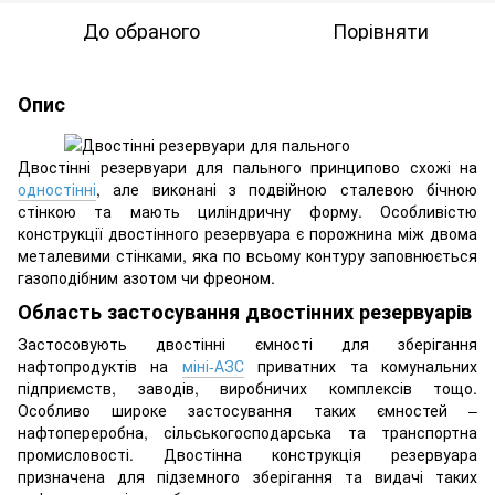
До обраного
Порівняти
Опис
Двостінні резервуари для пального принципово схожі на
одностінні
, але виконані з подвійною сталевою бічною
стінкою та мають циліндричну форму. Особливістю
конструкції двостінного резервуара є порожнина між двома
металевими стінками, яка по всьому контуру заповнюється
газоподібним азотом чи фреоном.
Область застосування двостінних резервуарів
Застосовують двостінні ємності для зберігання
нафтопродуктів на
міні-АЗС
приватних та комунальних
підприємств, заводів, виробничих комплексів тощо.
Особливо широке застосування таких ємностей –
нафтопереробна, сільськогосподарська та транспортна
промисловості. Двостінна конструкція резервуара
призначена для підземного зберігання та видачі таких