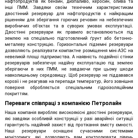
нафтопродуктів як бензин, дизпаливо, керосин, олива та
інші ПММ. Завдяки своїм технічним характеристикам
двостінний резервуар для нафтопродуктів є найкращим
рішенням для зберігання горючих речовин на небезпечних
виробничих об'єктах та в суворих умовах експлуатації.
Двостінні резервуари як правило встановлюються під
землею на спеціально підготовлений ґрунт або бетонно-
металеву конструкцію. Горизонтальні підземні резервуари
дозволяють реалізувати компактне розміщення міні-АЗС на
невеликій площі підприємства. А наявність подвійної стінки
резервуарів забезпечує надійну експлуатацію під землею
зберігаючи в них ПММ, не завдаючи при цьому шкоди
навколишньому середовищу. Щоб резервуар не піддавався
корозії і не реагував на перепади температур, його зовнішня
поверхня обробляється спеціальним гідроізоляційним
покриттям.
Переваги співпраці з компанією Петролайн
Наша компанія виробляє високоякісні двостінні резервуари,
які завдяки особливій конструкції у разі аварійної ситуації
гарантують надійний захист від протікання вмісту ємності.
Наші резервуари оснащені сучасними системами
моніторингу, які дозволяють вам контролювати рівень