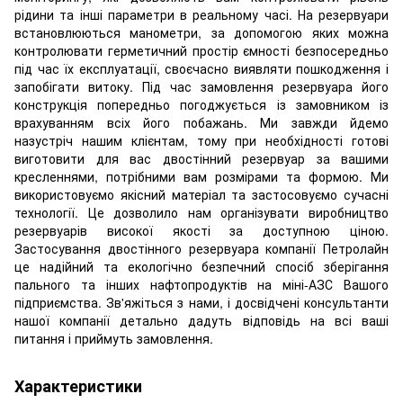
рідини та інші параметри в реальному часі. На резервуари
встановлюються манометри, за допомогою яких можна
контролювати герметичний простір ємності безпосередньо
під час їх експлуатації, своєчасно виявляти пошкодження і
запобігати витоку. Під час замовлення резервуара його
конструкція попередньо погоджується із замовником із
врахуванням всіх його побажань. Ми завжди йдемо
назустріч нашим клієнтам, тому при необхідності готові
виготовити для вас двостінний резервуар за вашими
кресленнями, потрібними вам розмірами та формою. Ми
використовуємо якісний матеріал та застосовуємо сучасні
технології. Це дозволило нам організувати виробництво
резервуарів високої якості за доступною ціною.
Застосування двостінного резервуара компанії Петролайн
це надійний та екологічно безпечний спосіб зберігання
пального та інших нафтопродуктів на міні-АЗС Вашого
підприємства. Зв'яжіться з нами, і досвідчені консультанти
нашої компанії детально дадуть відповідь на всі ваші
питання і приймуть замовлення.
Характеристики