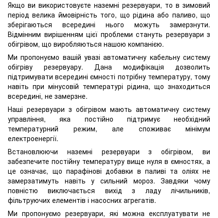
Якщо ви використовуєте наземні резервуари, то в зимовий
період велика ймовірність того, що рідина або паливо, що
зберігаються всередині нього можуть замерзнути.
Відмінним вирішенням цієї проблеми стануть резервуари з
обігрівом, що виробляються нашою компанією.
Ми пропонуємо вашій увазі автоматичну кабельну систему
обігріву резервуару. Дана модифікація дозволить
підтримувати всередині ємності потрібну температуру, тому
навіть при мінусовій температурі рідина, що знаходиться
всередині, не замерзне.
Наші резервуари з обігрівом мають автоматичну систему
управління, яка постійно підтримує необхідний
температурний режим, але споживає мінімум
електроенергії.
Встановлюючи наземні резервуари з обігрівом, ви
забезпечите постійну температуру вище нуля в ємностях, а
це означає, що парафінові добавки в паливі та оліях не
замерзатимуть навіть у сильний мороз. Завдяки чому
повністю виключається вихід з ладу лічильників,
фільтруючих елементів і насосних агрегатів.
Ми пропонуємо резервуари, які можна експлуатувати не