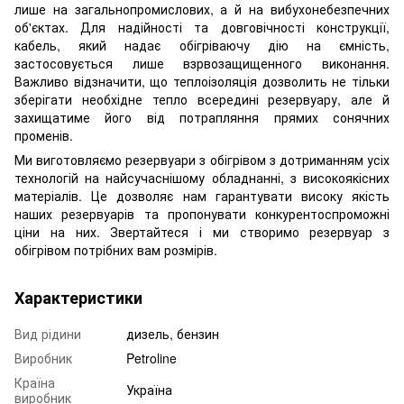
лише на загальнопромислових, а й на вибухонебезпечних
об'єктах. Для надійності та довговічності конструкції,
кабель, який надає обігріваючу дію на ємність,
застосовується лише взрвозащищенного виконання.
Важливо відзначити, що теплоізоляція дозволить не тільки
зберігати необхідне тепло всередині резервуару, але й
захищатиме його від потрапляння прямих сонячних
променів.
Ми виготовляємо резервуари з обігрівом з дотриманням усіх
технологій на найсучаснішому обладнанні, з високоякісних
матеріалів. Це дозволяє нам гарантувати високу якість
наших резервуарів та пропонувати конкурентоспроможні
ціни на них. Звертайтеся і ми створимо резервуар з
обігрівом потрібних вам розмірів.
Характеристики
Вид рідини
дизель, бензин
Виробник
Petroline
Країна
Україна
виробник