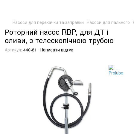
Насоси для перекачки та заправки
Насоси для пального
Роторний насос RBP, для ДТ і
оливи, з телескопічною трубою
Артикул:
440-81
Написати відгук