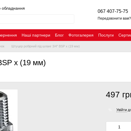
о обладнання
067 407-75-75
Передзвонити вам?
вернення
Наші партнери
Блог
Фотогалерея
Послуги
Серти
нок
Штуцер робірний під шланг 3/4'' BSP x (19 мм)
BSP x (19 мм)
497 гр
Увійти
дл
%