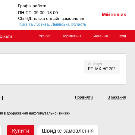
Графік роботи:
ПН-ПТ: 09:00–18:00
Мій кошик
СБ-НД: тільки онлайн замовлення
Київ та Жовква, Львівська область
фікати
Порівняння
Бажання
Вхід
Укр
Рус
Артикул
PT_MX-HC-202
н
Порівняти
В бажання
я відображення накопичувальної знижки
Купити
Швидке замовлення