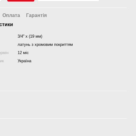
Оплата
Гарантія
стики
3/4'' x (19 мм)
латунь з хромовим покриттям
ермін
12 міс
ник
Україна