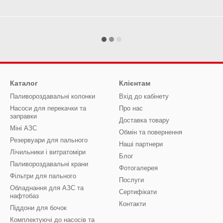
Каталог
Клієнтам
Паливороздавальні колонки
Вхід до кабінету
Насоси для перекачки та
Про нас
заправки
Доставка товару
Міні АЗС
Обмін та повернення
Резервуари для пального
Наші партнери
Лічильники і витратоміри
Блог
Паливороздавальні крани
Фотогалерея
Фільтри для пального
Послуги
Обладнання для АЗС та
Сертифікати
нафтобаз
Контакти
Піддони для бочок
Комплектуючі до насосів та