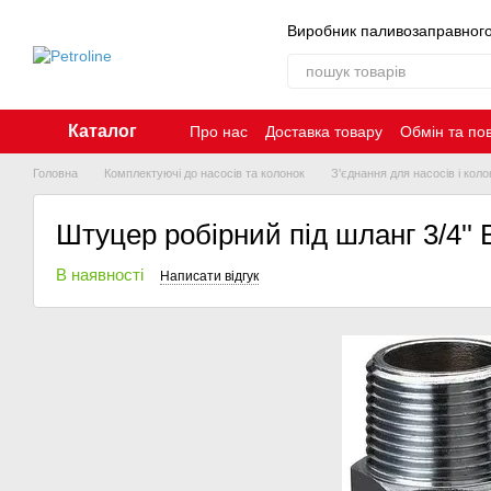
Перейти до основного контенту
Виробник паливозаправног
Каталог
Про нас
Доставка товару
Обмін та по
Контакти
Головна
Комплектуючі до насосів та колонок
З'єднання для насосів і коло
Штуцер робірний під шланг 3/4'' 
В наявності
Написати відгук