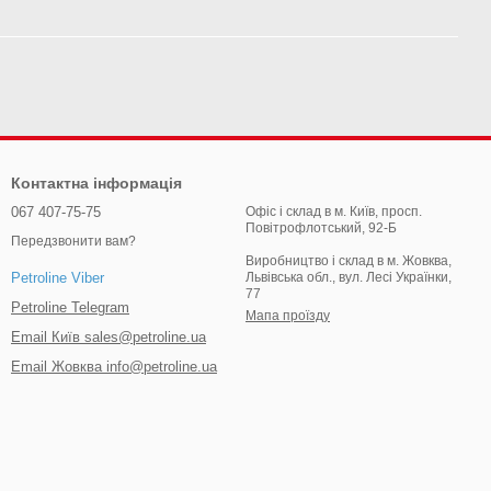
Контактна інформація
067 407-75-75
Офіс і склад в м. Київ, просп.
Повітрофлотський, 92-Б
Передзвонити вам?
Виробництво і склад в м. Жовква,
Львівська обл., вул. Лесі Українки,
Petroline Viber
77
Petroline Telegram
Мапа проїзду
Email Київ sales@petroline.ua
Email Жовква info@petroline.ua