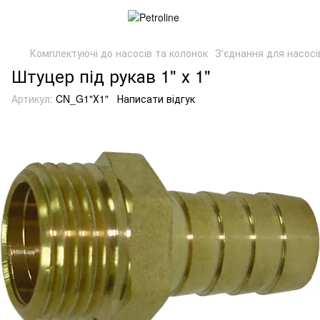
Комплектуючі до насосів та колонок
З'єднання для насосів
Штуцер під рукав 1" х 1"
Артикул:
CN_G1"Х1"
Написати відгук