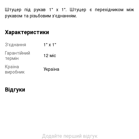
Штуцер під рукав 1" х 1". Штуцер є перехідником між
рукавом та різьбовим з'єднанням.
Характеристики
З'єднання
1" х 1"
Гарантійний
12 міс
термін
Країна
Україна
виробник
Відгуки
Додайте перший відгук