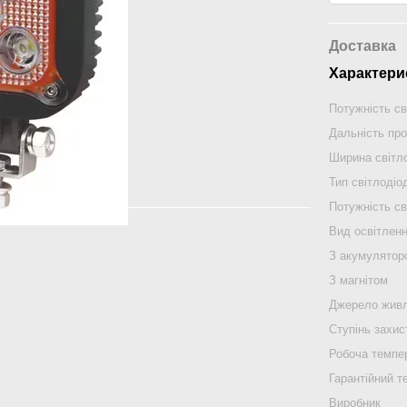
Доставка
Характери
Потужність св
Дальність пр
Ширина світл
Тип світлодіо
Потужність св
Вид освітлен
З акумулятор
З магнітом
Джерело жив
Ступінь захис
Робоча темпе
Гарантійний т
Виробник