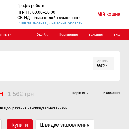
Графік роботи:
ПН-ПТ: 09:00–18:00
Мій кошик
СБ-НД: тільки онлайн замовлення
Київ та Жовква, Львівська область
фікати
Порівняння
Бажання
Вхід
Укр
Рус
Артикул
55027
н
1 562 грн
Порівняти
В бажання
я відображення накопичувальної знижки
Купити
Швидке замовлення