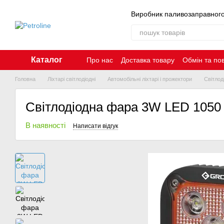
Перейти до основного контенту
Виробник паливозаправног
Каталог
Про нас
Доставка товару
Обмін та по
Контакти
Головна
Ліхтарі світлодіодні
Автомобільні ліхтарі і прожектори
Світло
Світлодіодна фара 3W LED 1050
В наявності
Написати відгук