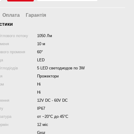
Оплата
Гарантія
стики
ітлового потоку
1050 Лм
оменя
10 м
ового променя
60°
да
LED
ітлодіодів
5 LED светодиодов по 3W
ня
Прожектори
ом
Ні
Ні
лення
12V DC - 60V DC
ту
IP67
ратура
от −20°C до 45°C
ермін
12 міс
Groz