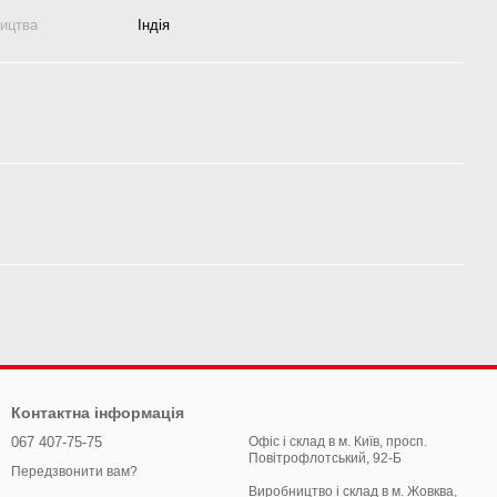
ництва
Індія
Контактна інформація
067 407-75-75
Офіс і склад в м. Київ, просп.
Повітрофлотський, 92-Б
Передзвонити вам?
Виробництво і склад в м. Жовква,