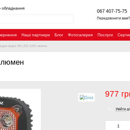
о обладнання
067 407-75-75
Передзвонити вам?
вернення
Наші партнери
Блог
Фотогалерея
Послуги
Серти
діодна фара 3W LED 1050 люмен
 люмен
977 гр
Увійти
дл
%