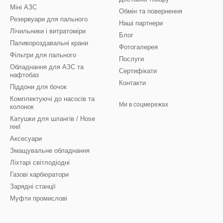
Міні АЗС
Обмін та повернення
Резервуари для пального
Наші партнери
Лічильники і витратоміри
Блог
Паливороздавальні крани
Фотогалерея
Фільтри для пального
Послуги
Обладнання для АЗС та
Сертифікати
нафтобаз
Контакти
Піддони для бочок
Комплектуючі до насосів та
Ми в соцмережах
колонок
Катушки для шлангів / Hose
reel
Аксесуари
Змащувальне обладнання
Ліхтарі світлодіодні
Газові карбюратори
Зарядні станції
Муфти промислові