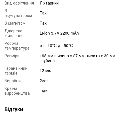
Вид освітлення
Ліхтарики
З
Так
акумулятором
З магнітом
Так
Джерело
Li-Ion 3.7V 2200 mAh
живлення
Робоча
от −10°C до 50°C
температура
Розміри
198 мм ширина х 27 мм высота х 30 мм
глубина
Гарантійний
12 міс
термін
Виробник
Groz
Країна
Індія
виробництва
Відгуки