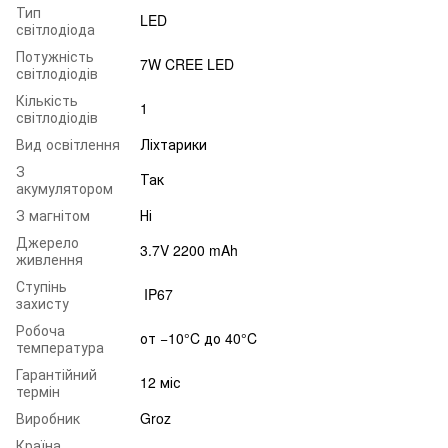
Тип
LED
світлодіода
Потужність
7W CREE LED
світлодіодів
Кількість
1
світлодіодів
Вид освітлення
Ліхтарики
З
Так
акумулятором
З магнітом
Ні
Джерело
3.7V 2200 mAh
живлення
Ступінь
IP67
захисту
Робоча
от −10°C до 40°C
температура
Гарантійний
12 міс
термін
Виробник
Groz
Країна