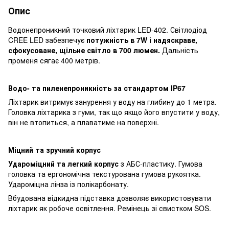
Опис
Водонепроникний точковий ліхтарик LED-402. Світлодіод
CREE LED забезпечує
потужність в 7W і надяскраве,
сфокусоване, щільне світло в 700 люмен.
Дальність
променя сягає 400 метрів.
Водо- та пиленепроникність за стандартом IP67
Ліхтарик витримує занурення у воду на глибину до 1 метра.
Головка ліхтарика з гуми, так що якщо його впустити у воду,
він не втопиться, а плаватиме на поверхні.
Міцний та зручний корпус
Удароміцний та легкий корпус
з АБС-пластику. Гумова
головка та ергономічна текстурована гумова рукоятка.
Удароміцна лінза із полікарбонату.
Вбудована відкидна підставка дозволяє використовувати
ліхтарик як робоче освітлення. Ремінець зі свистком SOS.