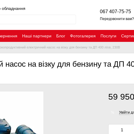
о обладнання
067 407-75-75
Передзвонити вам?
вернення
Наші партнери
Блог
Фотогалерея
Послуги
Серти
окопродуктивний електричний насос на візку для бензину та ДП 400 л/хв, 230В
насос на візку для бензину та ДП 40
59 950
Увійти
дл
%