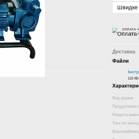
Швидке
ОПЛАТА 
6 платеж
Доставка
Файли
Інст
122 КБ
DOCX
Характери
Вид рідини
Продуктивніс
Напруга живл
Тиск на виход
Впускний/випу