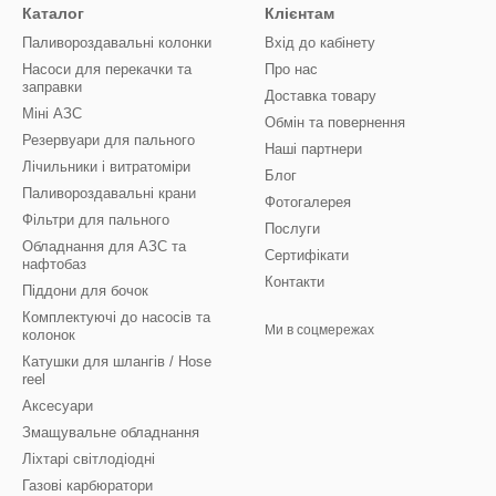
Каталог
Клієнтам
Паливороздавальні колонки
Вхід до кабінету
Насоси для перекачки та
Про нас
заправки
Доставка товару
Міні АЗС
Обмін та повернення
Резервуари для пального
Наші партнери
Лічильники і витратоміри
Блог
Паливороздавальні крани
Фотогалерея
Фільтри для пального
Послуги
Обладнання для АЗС та
Сертифікати
нафтобаз
Контакти
Піддони для бочок
Комплектуючі до насосів та
Ми в соцмережах
колонок
Катушки для шлангів / Hose
reel
Аксесуари
Змащувальне обладнання
Ліхтарі світлодіодні
Газові карбюратори