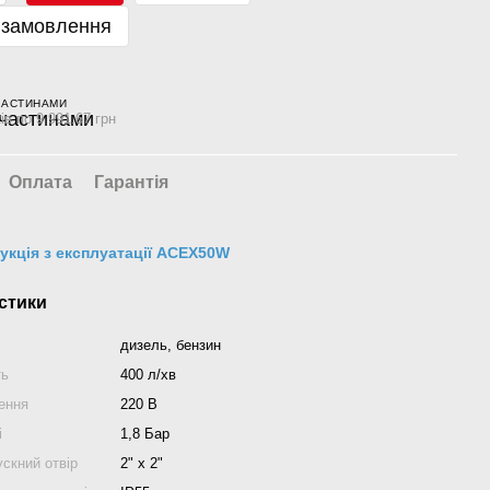
 замовлення
ЧАСТИНАМИ
ів по 9 991.67 грн
Оплата
Гарантія
рукція з експлуатації ACEX50W
стики
дизель, бензин
ть
400 л/хв
ення
220 В
і
1,8 Бар
скний отвір
2" х 2"