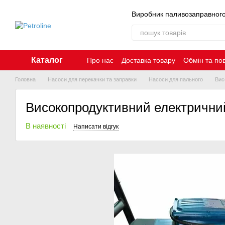
Перейти до основного контенту
Виробник паливозаправног
Каталог
Про нас
Доставка товару
Обмін та по
Контакти
Головна
Насоси для перекачки та заправки
Насоси для пального
Вис
Високопродуктивний електричний 
В наявності
Написати відгук