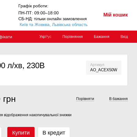
Графік роботи:
ПН-ПТ: 09:00–18:00
Мій кошик
СБ-НД: тільки онлайн замовлення
Київ та Жовква, Львівська область
фікати
Порівняння
Бажання
Вхід
Укр
Рус
0 л/хв, 230В
Артикул
AO_ACEX50W
 грн
Порівняти
В бажання
я відображення накопичувальної знижки
Купити
В кредит