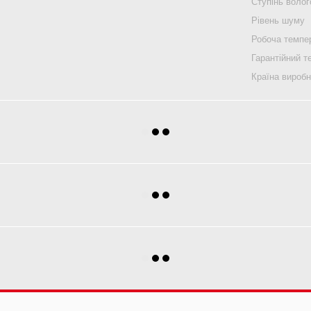
Ступінь воло
Рівень шуму
Робоча темпе
Гарантійний т
Країна вироб