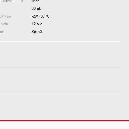
гозахищеності
IP55
80 дБ
ратура
-20/+50 °С
ермін
12 міс
ник
Китай