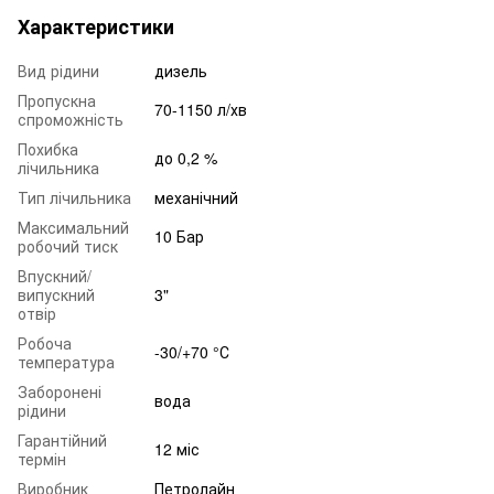
Характеристики
Вид рідини
дизель
Пропускна
70-1150 л/хв
спроможність
Похибка
до 0,2 %
лічильника
Тип лічильника
механічний
Максимальний
10 Бар
робочий тиск
Впускний/
випускний
3"
отвір
Робоча
-30/+70 °С
температура
Заборонені
вода
рідини
Гарантійний
12 міс
термін
Виробник
Петролайн