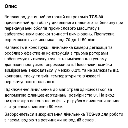
Опис
Високопродуктивний роторний витратомір
TCS-80
призначений для обліку дизельного пального та бензину при
перекачуванні обсягів промислового масштабу з
забезпеченням високої точності вимірювань. Пропускна
спроможність лічильника – від 70 до 1150 л/хв.
Наявність в конструкції лічильника камери дегазації та
особливо ефективна конструкція з трьома роторами
забезпечують високу точність вимірювань в усьому
діапазоні пропускної спроможності. Показники похибки
вимірювань знаходяться у межах 0,2% та не залежать від
коливань тиску та змін температури та в'язкості
перекачуваного пального.
Підключення лічильника до магістралі здійснюється за
допомогою фланцевих з'єднань розмірністю 3". На вході
витратоміра встановлено фільтр грубого очищення палива
зі ступенем очищення 80 мкм.
Забороняється використання лічильника
TCS-80
для роботи
з гасом, водою та розчинами на водній основі.