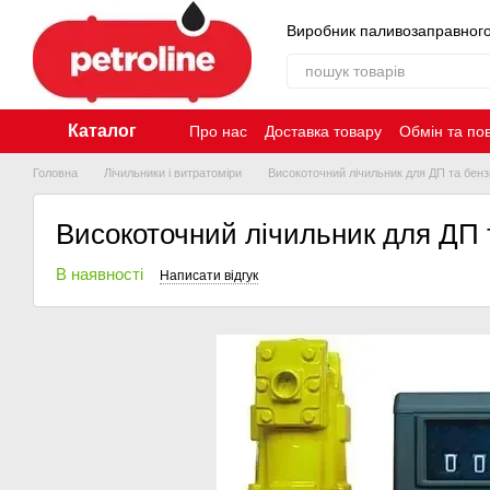
Перейти до основного контенту
Виробник паливозаправног
Каталог
Про нас
Доставка товару
Обмін та по
Контакти
Головна
Лічильники і витратоміри
Високоточний лічильник для ДП та бен
Високоточний лічильник для ДП 
В наявності
Написати відгук