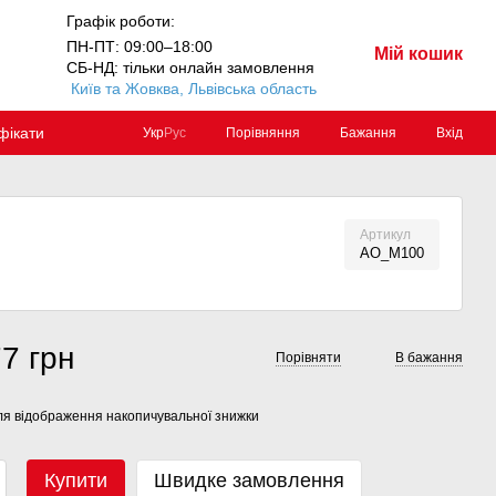
Графік роботи:
ПН-ПТ: 09:00–18:00
Мій кошик
СБ-НД: тільки онлайн замовлення
Київ та Жовква, Львівська область
фікати
Порівняння
Бажання
Вхід
Укр
Рус
Артикул
AO_M100
7 грн
Порівняти
В бажання
я відображення накопичувальної знижки
Купити
Швидке замовлення