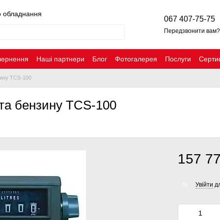
о обладнання
067 407-75-75
Передзвонити вам?
вернення
Наші партнери
Блог
Фотогалерея
Послуги
Серти
зину TCS-100
та бензину TCS-100
157 77
Увійти
дл
%