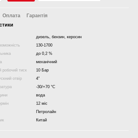
Оплата
Гарантія
стики
дизель, бензин, керосин
роможність
130-1700
льника
до 0,2 %
а
механічний
 робочий тиск
10 Бар
скний отвір
4"
ратура
-30/+70 °С
дини
вода
ермін
12 міс
Петролайн
ник
Китай