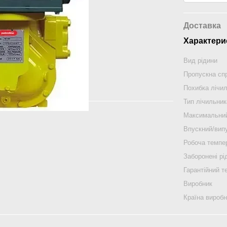
Доставка
Характери
Вид рідини
Пропускна сп
Похибка лічи
Тип лічильник
Максимальний
Впускний/випу
Робоча темпе
Заборонені рі
Гарантійний т
Виробник
Країна вироб