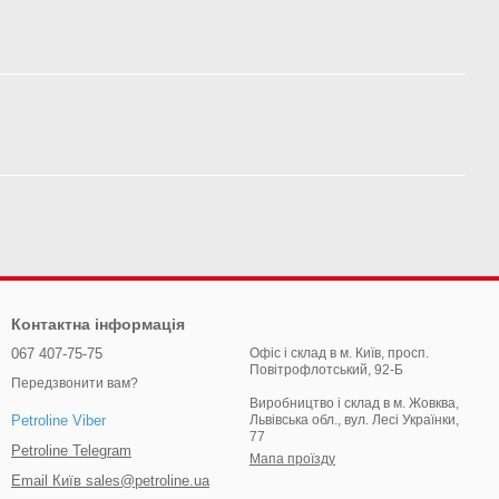
Контактна інформація
067 407-75-75
Офіс і склад в м. Київ, просп.
Повітрофлотський, 92-Б
Передзвонити вам?
Виробництво і склад в м. Жовква,
Львівська обл., вул. Лесі Українки,
Petroline Viber
77
Petroline Telegram
Мапа проїзду
Email Київ sales@petroline.ua