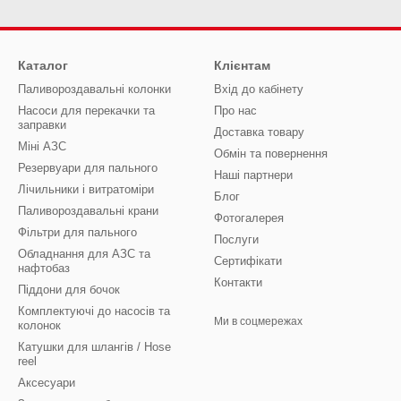
Каталог
Клієнтам
Паливороздавальні колонки
Вхід до кабінету
Насоси для перекачки та
Про нас
заправки
Доставка товару
Міні АЗС
Обмін та повернення
Резервуари для пального
Наші партнери
Лічильники і витратоміри
Блог
Паливороздавальні крани
Фотогалерея
Фільтри для пального
Послуги
Обладнання для АЗС та
Сертифікати
нафтобаз
Контакти
Піддони для бочок
Комплектуючі до насосів та
Ми в соцмережах
колонок
Катушки для шлангів / Hose
reel
Аксесуари