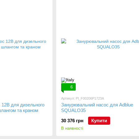
6
Артикул: PI_F00206P1723A
 12В для дизельного
Занурювальний насос для Adblue
лангом та краном
SQUALO35
30 376 грн
Купити
В наявності