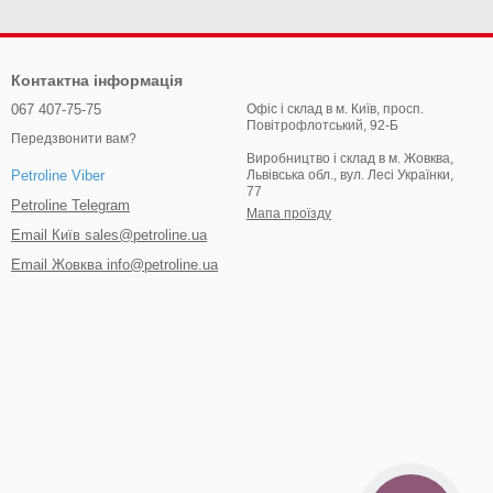
Контактна інформація
067 407-75-75
Офіс і склад в м. Київ, просп.
Повітрофлотський, 92-Б
Передзвонити вам?
Виробництво і склад в м. Жовква,
Львівська обл., вул. Лесі Українки,
Petroline Viber
77
Petroline Telegram
Мапа проїзду
Email Київ sales@petroline.ua
Email Жовква info@petroline.ua