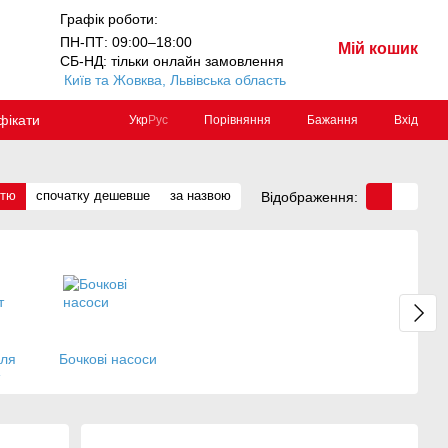
Графік роботи:
ПН-ПТ: 09:00–18:00
Мій кошик
СБ-НД: тільки онлайн замовлення
Київ та Жовква, Львівська область
фікати
Порівняння
Бажання
Вхід
Укр
Рус
стю
спочатку дешевше
за назвою
Відображення:
для
Бочкові насоси