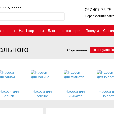
о обладнання
067 407-75-75
Передзвонити вам?
вернення
Наші партнери
Блог
Фотогалерея
Послуги
Серти
ального
за популярні
Сортування:
Насоси для
Насоси для
Насоси для
Насоси 
оливи
AdBlue
хімікатів
кислот