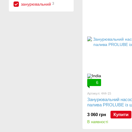
3
занурювальний
6
Артикул: 444-15
Занурювальний насос
палива PROLUBE із ш
3 060 грн
Купити
В наявності