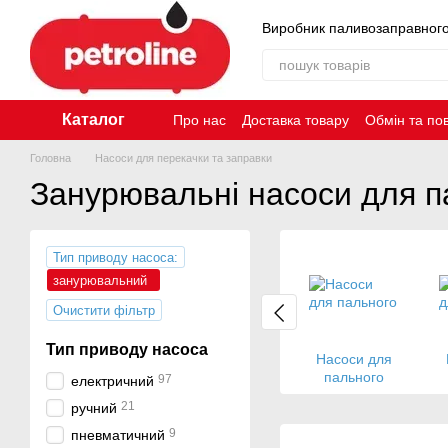
Перейти до основного контенту
Виробник паливозаправног
Каталог
Про нас
Доставка товару
Обмін та по
Контакти
Головна
Насоси для перекачки та заправки
Занурювальні насоси для п
Тип приводу насоса:
занурювальний
Очистити фільтр
Тип приводу насоса
Насоси для
пального
97
електричний
21
ручний
9
пневматичний