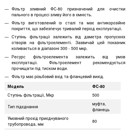
Фільтр зливний ФС-80 призначений для очистки
пального в процесі зливу його в ємність.
Фільтр виготовлений із сталі та має антикорозійне
покриття, що забезпечує тривалий період експлуатації.
Ступінь фільтрації залежить від даметра пропускніх
отворів на фільтроелементі. Зазвичай цей показник
коливається в діапазоні 300 - 500 мкр.
Ресурс фільтроелемента залежить від умов
експлуатації. Фільтроелемент рекомендується
прочищати під тиском води.
Фільтр має різьбовий вхід та фланцевий вихід.
Модель
ФС-80
Ступінь фільтрації, Мкр
500
муфта,
Тип підєднання
фланець
Умовний прохід приєднуваного
80
трубопровода, мм