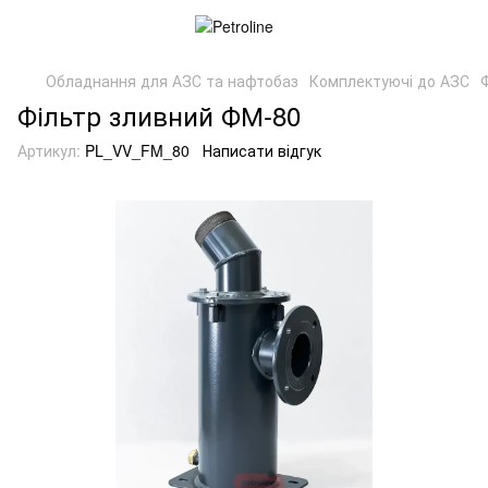
Обладнання для АЗС та нафтобаз
Комплектуючі до АЗС
Фільтр зливний ФМ-80
Артикул:
PL_VV_FM_80
Написати відгук