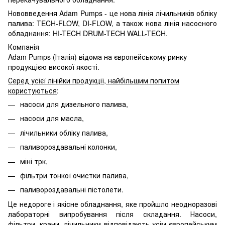
Нововведення Adam Pumps - це нова лінія лічильників обліку
палива: TECH-FLOW, DI-FLOW, а також нова лінія насосного
обладнання: HI-TECH DRUM-TECH WALL-TECH.
Компанія
Adam Pumps (Італія) відома на європейському ринку
продукцією високої якості.
Серед усієї лінійки продукції, найбільшим попитом
користуються
:
насоси для дизельного палива,
насоси для масла,
лічильники обліку палива,
паливороздавальні колонки,
міні трк,
фільтри тонкої очистки палива,
паливороздавальні пістолети.
Це недороге і якісне обладнання, яке пройшло неодноразові
лабораторні випробування після складання. Насоси,
фільтри, крани, лічильники відповідають усім європейським