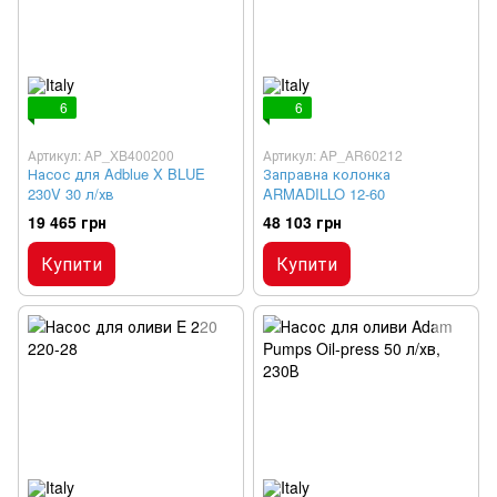
6
6
Артикул: AP_XB400200
Артикул: AP_AR60212
Насос для Adblue X BLUE
Заправна колонка
230V 30 л/хв
ARMADILLO 12-60
19 465 грн
48 103 грн
Купити
Купити