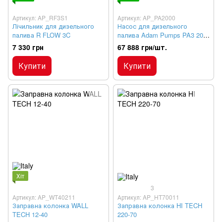
Артикул: AP_RF3S1
Артикул: AP_PA2000
Лічильник для дизельного
Насос для дизельного
палива R FLOW 3C
палива Adam Pumps PA3 200
230В 200 л/хв
7 330 грн
67 888 грн/шт.
Купити
Купити
Хіт
3
Артикул: AP_WT40211
Артикул: AP_HT70011
Заправна колонка WALL
Заправна колонка HI TECH
TECH 12-40
220-70