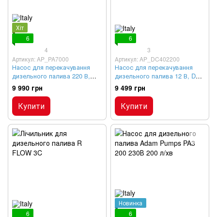
Хіт
6
6
4
3
Артикул: AP_PA7000
Артикул: AP_DC402200
Насос для перекачування
Насос для перекачування
дизельного палива 220 В,
дизельного палива 12 В, DC
PA1 220-70
TECH 12-40
9 990 грн
9 499 грн
Купити
Купити
Новинка
6
6