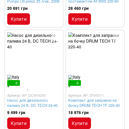
Pumps Oil-press 25 л/хв, 230В
постаментом AF3000 220-60
20 691 грн
28 460 грн
Купити
Купити
6
6
1
Артикул: AP_DC404200
Артикул: AP_DT40011
Насос для дизельного
Комплект для заправки на
палива 24 В, DC TECH 24-40
бочку DRUM TECH TF 220-40
9 499 грн
18 976 грн
Купити
Купити