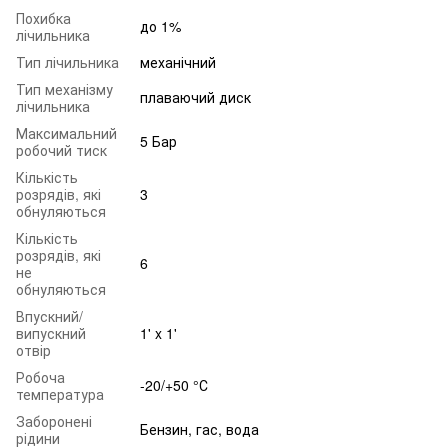
Похибка
до 1%
лічильника
Тип лічильника
механічний
Тип механізму
плаваючий диск
лічильника
Максимальний
5 Бар
робочий тиск
Кількість
розрядів, які
3
обнуляються
Кількість
розрядів, які
6
не
обнуляються
Впускний/
випускний
1' x 1'
отвір
Робоча
-20/+50 °С
температура
Заборонені
Бензин, гас, вода
рідини