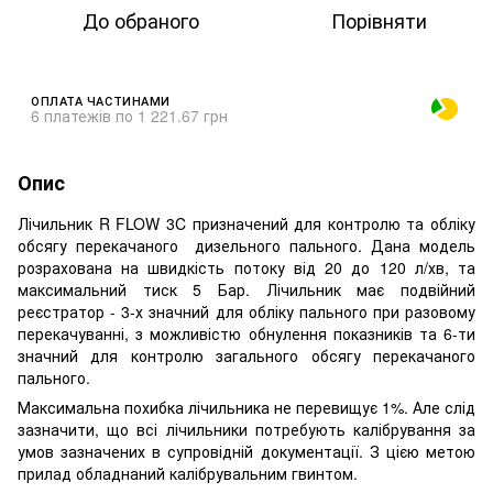
До обраного
Порівняти
ОПЛАТА ЧАСТИНАМИ
6 платежів по 1 221.67 грн
Опис
Лічильник R FLOW 3C призначений для контролю та обліку
обсягу перекачаного дизельного пального. Дана модель
розрахована на швидкість потоку від 20 до 120 л/хв, та
максимальний тиск 5 Бар. Лічильник має подвійний
реєстратор - 3-х значний для обліку пального при разовому
перекачуванні, з можливістю обнулення показників та 6-ти
значний для контролю загального обсягу перекачаного
пального.
Максимальна похибка лічильника не перевищує 1%. Але слід
зазначити, що всі лічильники потребують калібрування за
умов зазначених в супровідній документації. З цією метою
прилад обладнаний калібрувальним гвинтом.