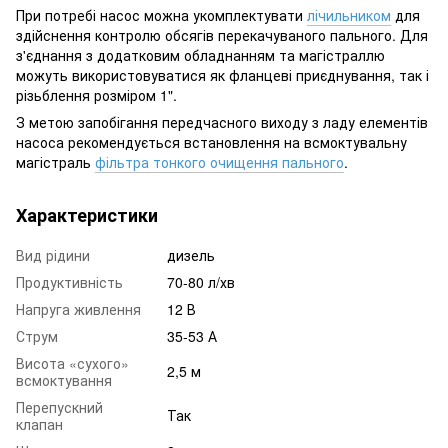
При потребі насос можна укомплектувати
лічильником
для
здійснення контролю обсягів перекачуваного пального. Для
з'єднання з додатковим обладнанням та магістраллю
можуть використовуватися як фланцеві приєднування, так і
різьблення розміром 1".
З метою запобігання передчасного виходу з ладу елементів
насоса рекомендується встановлення на всмоктувальну
магістраль
фільтра тонкого очищення пального
.
Характеристики
Вид рідини
дизель
Продуктивність
70-80 л/хв
Напруга живлення
12 В
Струм
35-53 А
Висота «сухого»
2,5 м
всмоктування
Перепускний
Так
клапан