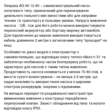
Gespasa AG-90 12-80 – самовсмоктувальний насос
лопатевого типу, призначений для перекачування
дизельного пального між ємностями або для заправки
техніки та транспорту в польових умовах. Напруга живлення
насоса - 12В, тож для його роботи можна використовувати
переносний акумулятор або бортову мережу автомобіля.
Для підключення до мережі живлення використовується
кабель довжиною 2 метри з затискачами типу "крокодил" на
кінці.
Особливістю даної моделі є електромотор з
самовентиляцією, що відповідає класу теплостійкості S1 та
забезпечує необмежену часом безперервну роботу, що не
характерно для насосів з таким типом живлення.
Продуктивність насоса коливається у межах 70-80 л/хв, а
висота сухого всмоктування – не менше 2,5 метрів, що
надає можливість використання насоса з широким
спектром резервуарів, зокрема з підземними.
На випадок перекриття роздавальної магістралі при
ввімкненому живленні у конструкції передбачено
перепускний клапан. Захист обладнання від пилу та вологи
відповідає класу IP55.