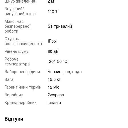
Шнур живлення
2 м
Впускний/
1' x 1'
випускний отвір
Макс. час
безперервної
S1 тривалий
роботи
Ступінь
IP55
вологозахищеності
Рівень шуму
80 дБ
Робоча
-20/+50 °С
температура
Заборонені рідини
Бензин, гас, вода
Вага
15,5 кг
Гарантійний термін
12 міс
Виробник
Gespasa
Країна виробник
Іспанія
Відгуки