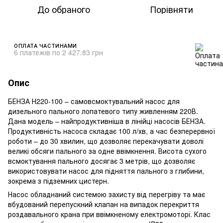
До обраного
Порівняти
ОПЛАТА ЧАСТИНАМИ
6 платежів по 2 427.83 грн
Опис
БЕНЗА Н220-100 – самовсмоктувальний насос для
дизельного пального лопатевого типу живленням 220В.
Дана модель – найпродуктивніша в лінійці насосів БЕНЗА.
Продуктивність насоса складає 100 л/хв, а час безперервної
роботи – до 30 хвилин, що дозволяє перекачувати доволі
великі обсяги пального за одне ввімкнення. Висота сухого
всмоктування пального досягає 3 метрів, що дозволяє
використовувати насос для підняття пального з глибини,
зокрема з підземних цистерн.
Насос обладнаний системою захисту від перегріву та має
вбудований перепускний клапан на випадок перекриття
роздавального крана при ввімкненому електромоторі. Клас