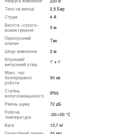
Напруга живлення
220 В
Тиск на виході
2,5 Бар
Струм
4 A
Висота «сухого»
3 м
всмоктування
Перепускний
Так
клапан
Шнур живлення
2 м
Впускний/
1' x 1'
випускний отвір
Макс. час
безперервної
30 хв
роботи
Ступінь
IP55
вологозахищеності
Рівень шуму
72 дБ
Робоча
-20/+50 °С
температура
Вага
13,7 кг
Гарантійний термін
24 міс