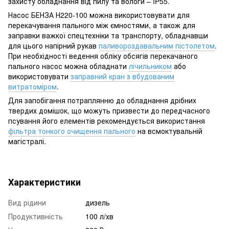
захисту обладнання від пилу та вологи – IP55.
Насос БЕНЗА Н220-100 можна використовувати для
перекачування пального між ємностями, а також для
заправки важкої спецтехніки та транспорту, обладнавши
для цього напірний рукав
паливороздавальним пістолетом
.
При необхідності ведення обліку обсягів перекачаного
пального насос можна обладнати
лічильником
або
використовувати
заправний кран з вбудованим
витратоміром
.
Для запобігання потраплянню до обладнання дрібних
твердих домішок, що можуть призвести до передчасного
псування його елементів рекомендується використання
фільтра тонкого очищення пального
на всмоктувальній
магістралі.
Характеристики
Вид рідини
дизель
Продуктивність
100 л/хв