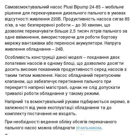
Самовсмоктувальний насос Piusi Bipump 24-85 – мобільне
рішення для перекачування дизельного пального в умовах
відсутності живлення 220В. Продуктивність насоса сягає 85
л/хв, а час безперервної роботи – до 30 хвилин, що
дозволяє перекачувати більше 2,5 тисяч літрів пального за
одне ввімкнення, використовуючи для роботи бортову
мережу вантажівки або переносні акумулятори. Напруга
живлення обладнання – 24В.
Особливість конструкції даної моделі – поєднання двох
лопатевих насосів в одному блоці, що дозволило досягти
досить високих показників продуктивності серед насосів з
таким типом живлення. Насос обладнаний перепускним
клапаном, що забезпечує перетікання пального при
перекритті напірної магістралі, однак не слід допускати
тривалої роботи обладнання у такому режимі.
Напірний та всмоктувальний рукави підбираються окремо, в
залежності від умов експлуатації обладнання та до
комплекту постачання не входять.
При необхідності ведення обліку обсягів перекачаного
пального насос можна обладнати
лічильником
.