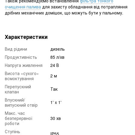
Також рекомендуємо встановлення
фільтра тонкого
очищення палива
для захисту обладнання від потрапляння
дрібних механічних домішок, що можуть бути у пальному.
Характеристики
Вид рідини
дизель
Продуктивність
85 л/хв
Напруга живлення
24 В
Висота «сухого»
2 м
всмоктування
Перепускний
Так
клапан
Впускний/
1' x 1'
випускний отвір
Макс. час
безперервної
30 хв
роботи
Ступінь
IP55