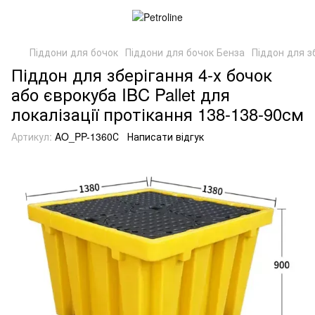
Піддони для бочок
Піддони для бочок Бенза
Піддон для зб
Піддон для зберігання 4-х бочок
або єврокуба IBC Pallet для
локалізації протікання 138-138-90см
Артикул:
AO_PP-1360С
Написати відгук