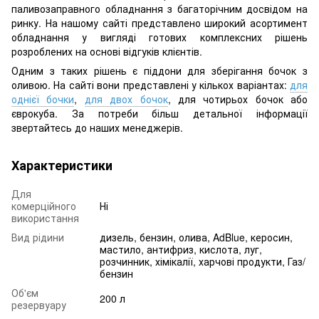
паливозаправного обладнання з багаторічним досвідом на
ринку. На нашому сайті представлено широкий асортимент
обладнання у вигляді готових комплексних рішень
розроблених на основі відгуків клієнтів.
Одним з таких рішень є піддони для зберігання бочок з
оливою. На сайті вони представлені у кількох варіантах:
для
однієї бочки
,
для двох бочок
, для чотирьох бочок або
єврокуба. За потреби більш детальної інформації
звертайтесь до наших менеджерів.
Характеристики
Для
комерційного
Ні
використання
Вид рідини
дизель, бензин, олива, AdBlue, керосин,
мастило, антифриз, кислота, луг,
розчинник, хімікалії, харчові продукти, Газ/
бензин
Об'єм
200 л
резервуару