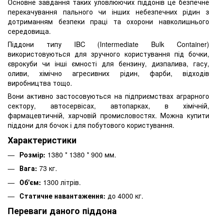
Основне завдання таких уловлюючих піддонів це безпечне
перекачування пального чи інших небезпечних рідин з
дотриманням безпеки праці та охорони навколишнього
середовища.
Піддони типу IBC (Intermediate Bulk Container)
використовуються для зручного користування під бочки,
єврокуби чи інші ємності для бензину, дизпалива, гасу,
оливи, хімічно агресивних рідин, фарби, відходів
виробництва тощо.
Вони активно застосовуються на підприємствах аграрного
сектору, автосервісах, автопарках, в хімічній,
фармацевтичній, харчовій промисловостях. Можна купити
піддони для бочок і для побутового користування.
Характеристики
Розмір:
1380 * 1380 * 900 мм.
Вага:
73 кг.
Об'єм:
1300 літрів.
Статичне навантаження:
до 4000 кг.
Переваги даного піддона