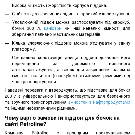
Висока міцність і жорсткість корпуса піддона.
Стійкість до агресивних рідин та простий у користуванні.
Уловлюючий піддон можна застосовувати під єврокуб,
бочки 200 л,
каністри
чи інші невеликі ємності для
зберігання паливно-мастильних матеріалів.
Кілька уловлюючих піддонів можна з'єднувати у єдину
платформу.
Спеціальна конструкція днища піддона дозволяє його
переміщення за допомогою вилочного
автонавантажувача, а також для закріплення разом із
ємністю пального (єврокубом) стяжними ремнями під
час транспортування.
Наведені переваги підтверджують, що підставка для бочки
200 л є універсальною і використовується для безпечного
та зручного транспортування
ємностей з нафтопродуктами
та іншими небезпечними рідинами.
Чому варто замовити піддон для бочок на
сайті Petroline?
Компанія Petroline є провідним постачальником