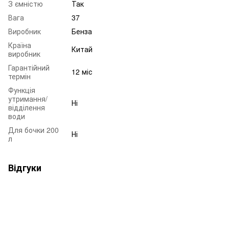
З ємністю
Так
Вага
37
Виробник
Бенза
Країна
Китай
виробник
Гарантійний
12 міс
термін
Функція
утримання/
Ні
відділення
води
Для бочки 200
Ні
л
Відгуки