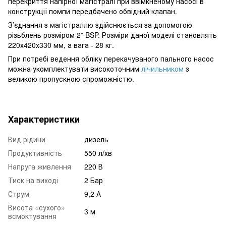
перекриття напірної магістралі при ввімкненому насосі в
конструкції помпи передбачено обвідний клапан.
З’єднання з магістраллю здійснюється за допомогою
різьблень розміром 2” BSP. Розміри даної моделі становлять
220х420х330 мм, а вага - 28 кг.
При потребі ведення обліку перекачуваного пального насос
можна укомплектувати високоточним
лічильником
з
великою пропускною спроможністю.
Характеристики
Вид рідини
дизель
Продуктивність
550 л/хв
Напруга живлення
220 В
Тиск на виході
2 Бар
Струм
9,2 А
Висота «сухого»
3 м
всмоктування