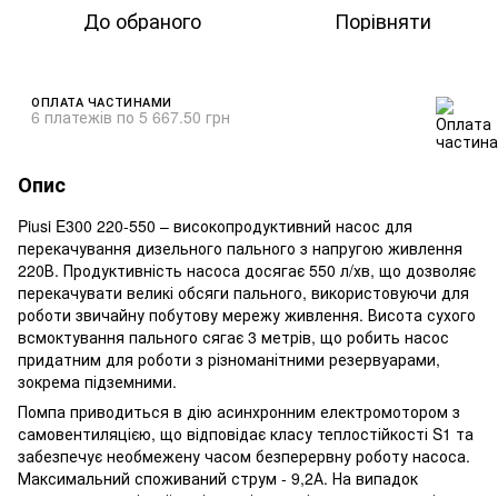
До обраного
Порівняти
ОПЛАТА ЧАСТИНАМИ
6 платежів по 5 667.50 грн
Опис
Piusi E300 220-550 – високопродуктивний насос для
перекачування дизельного пального з напругою живлення
220В. Продуктивність насоса досягає 550 л/хв, що дозволяє
перекачувати великі обсяги пального, використовуючи для
роботи звичайну побутову мережу живлення. Висота сухого
всмоктування пального сягає 3 метрів, що робить насос
придатним для роботи з різноманітними резервуарами,
зокрема підземними.
Помпа приводиться в дію асинхронним електромотором з
самовентиляцією, що відповідає класу теплостійкості S1 та
забезпечує необмежену часом безперервну роботу насоса.
Максимальний споживаний струм - 9,2А. На випадок