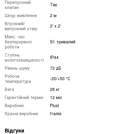
Перепускний
Так
клапан
Шнур живлення
2 м
Впускний/
2' x 2'
випускний отвір
Макс. час
безперервної
S1 тривалий
роботи
Ступінь
IP44
вологозахищеності
Рівень шуму
72 дБ
Робоча
-20/+50 °С
температура
Вага
28 кг
Гарантійний термін
12 міс
Виробник
Piusi
Країна виробник
Італія
Відгуки