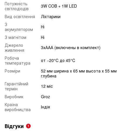
Потужність
3W COB + 1W LED
світлодіодів
Вид освітлення
Ліхтарики
З
Ні
акумулятором
З магнітом
Ні
Джерело
3хААА (включены в комплект)
живлення
Робоча
от −20°C до 45°C
температура
Розміри
52 мм ширина х 65 мм высота х 55 мм
глубина
Гарантійний
12 міс
термін
Виробник
Groz
Країна
Індія
виробництва
Відгуки
1