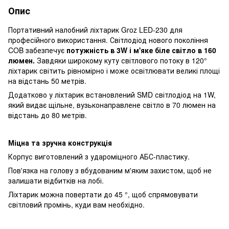
Опис
Портативний налобний ліхтарик Groz LED-230 для
професійного використання. Світлодіод нового покоління
COB забезпечує
потужність в 3W і м'яке біле світло в 160
люмен.
Завдяки широкому куту світлового потоку в 120°
ліхтарик світить рівномірно і може освітлювати великі площі
на відстань 50 метрів.
Додатково у ліхтарик встановлений SMD світлодіод на 1W,
який видає щільне, вузьконаправлене світло в 70 люмен на
відстань до 80 метрів.
Міцна та зручна конструкція
Корпус виготовлений з удароміцного АБС-пластику.
Пов'язка на голову з вбудованим м'яким захистом, щоб не
залишати відбитків на лобі.
Ліхтарик можна повертати до 45 °, щоб спрямовувати
світловий промінь, куди вам необхідно.