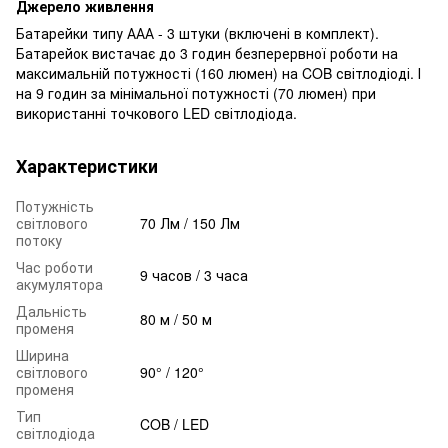
Джерело живлення
Батарейки типу ААА - 3 штуки (включені в комплект).
Батарейок вистачає до 3 годин безперервної роботи на
максимальній потужності (160 люмен) на COB світлодіоді. І
на 9 годин за мінімальної потужності (70 люмен) при
використанні точкового LED світлодіода.
Характеристики
Потужність
світлового
70 Лм / 150 Лм
потоку
Час роботи
9 часов / 3 часа
акумулятора
Дальність
80 м / 50 м
променя
Ширина
світлового
90° / 120°
променя
Тип
COB / LED
світлодіода