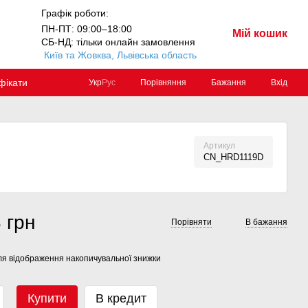
Графік роботи:
ПН-ПТ: 09:00–18:00
Мій кошик
СБ-НД: тільки онлайн замовлення
Київ та Жовква, Львівська область
фікати
Порівняння
Бажання
Вхід
Укр
Рус
Артикул
CN_HRD1119D
 грн
Порівняти
В бажання
я відображення накопичувальної знижки
Купити
В кредит