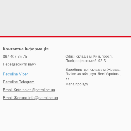
Контактна інформація
067 407-75-75
Офіс і склад в м. Київ, просп.
Повітрофлотський, 92-Б
Передзвонити вам?
Виробництво і склад в м. Жовква,
Львівська обл., вул. Лесі Українки,
Petroline Viber
77
Petroline Telegram
Мапа проїзду
Email Київ sales@petroline.ua
Email Жовква info@petroline.ua