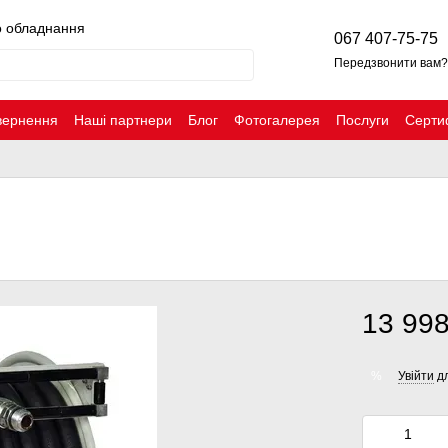
о обладнання
067 407-75-75
Передзвонити вам?
вернення
Наші партнери
Блог
Фотогалерея
Послуги
Серти
13 998
Увійти
дл
%