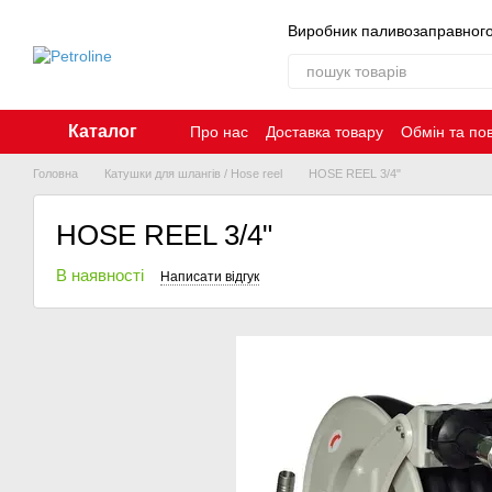
Перейти до основного контенту
Виробник паливозаправног
Каталог
Про нас
Доставка товару
Обмін та по
Контакти
Головна
Катушки для шлангів / Hose reel
HOSE REEL 3/4"
HOSE REEL 3/4"
В наявності
Написати відгук