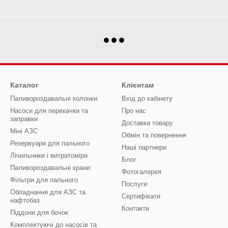
Каталог
Клієнтам
Паливороздавальні колонки
Вхід до кабінету
Насоси для перекачки та
Про нас
заправки
Доставка товару
Міні АЗС
Обмін та повернення
Резервуари для пального
Наші партнери
Лічильники і витратоміри
Блог
Паливороздавальні крани
Фотогалерея
Фільтри для пального
Послуги
Обладнання для АЗС та
Сертифікати
нафтобаз
Контакти
Піддони для бочок
Комплектуючі до насосів та