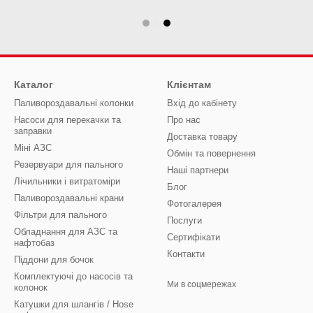
Каталог
Клієнтам
Паливороздавальні колонки
Вхід до кабінету
Насоси для перекачки та
Про нас
заправки
Доставка товару
Міні АЗС
Обмін та повернення
Резервуари для пального
Наші партнери
Лічильники і витратоміри
Блог
Паливороздавальні крани
Фотогалерея
Фільтри для пального
Послуги
Обладнання для АЗС та
Сертифікати
нафтобаз
Контакти
Піддони для бочок
Комплектуючі до насосів та
Ми в соцмережах
колонок
Катушки для шлангів / Hose