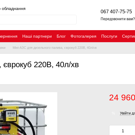
о обладнання
067 407-75-75
Передзвонити вам?
вернення
Наші партнери
Блог
Фотогалерея
Послуги
Серти
авки
Міні-АЗС для дизельного палива, єврокуб 220В, 40л/хв
 єврокуб 220В, 40л/хв
24 960
Увійти
дл
%