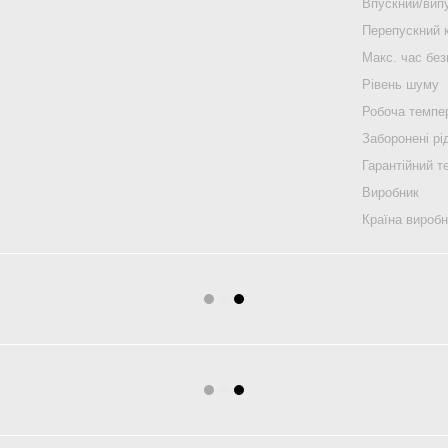
Впускний/випу
Перепускний 
Макс. час без
Рівень шуму
Робоча темпе
Заборонені рі
Гарантійний т
Виробник
Країна вироб