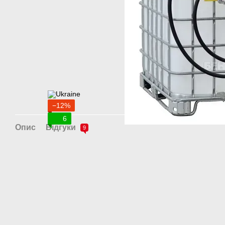
−12%
6
Опис
Відгуки
9