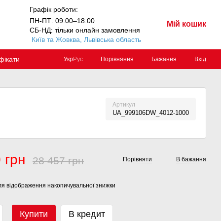
Графік роботи:
ПН-ПТ: 09:00–18:00
Мій кошик
СБ-НД: тільки онлайн замовлення
Київ та Жовква, Львівська область
фікати
Порівняння
Бажання
Вхід
Укр
Рус
Артикул
UA_999106DW_4012-1000
 грн
28 457 грн
Порівняти
В бажання
я відображення накопичувальної знижки
Купити
В кредит