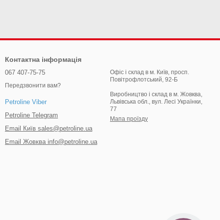
Контактна інформація
067 407-75-75
Офіс і склад в м. Київ, просп.
Повітрофлотський, 92-Б
Передзвонити вам?
Виробництво і склад в м. Жовква,
Львівська обл., вул. Лесі Українки,
Petroline Viber
77
Petroline Telegram
Мапа проїзду
Email Київ sales@petroline.ua
Email Жовква info@petroline.ua