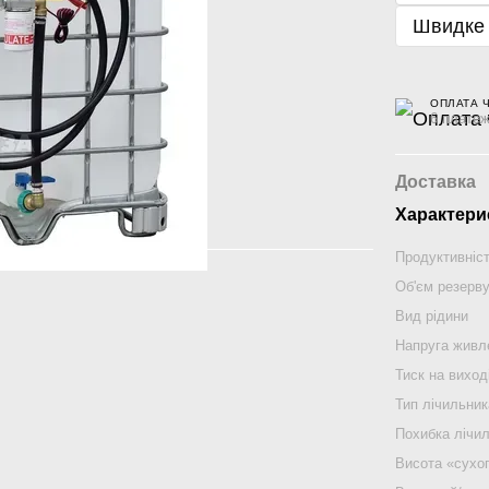
Швидке
ОПЛАТА 
6 платеж
Доставка
Характери
Продуктивніс
Об'єм резерв
Вид рідини
Напруга живл
Тиск на виход
Тип лічильник
Похибка лічи
Висота «сухо