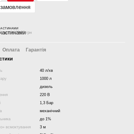
 замовлення
ЧАСТИНАМИ
ів по 4 160.00 грн
Оплата
Гарантія
стики
ть
40 л/хв
уару
1000 л
дизель
ення
220 В
і
1,3 Бар
а
механічний
льника
до 1%
го» всмоктування
3 м