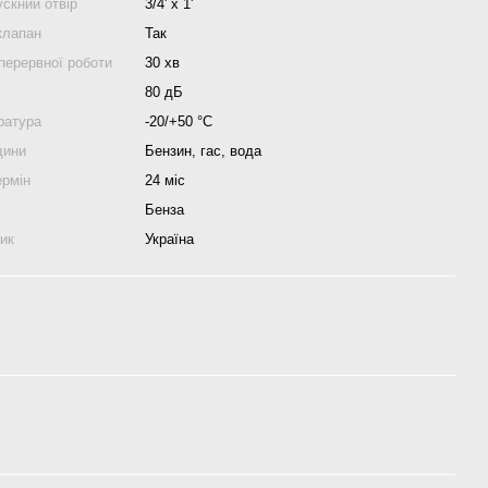
скний отвір
3/4' x 1'
клапан
Так
перервної роботи
30 хв
80 дБ
ратура
-20/+50 °С
дини
Бензин, гас, вода
ермін
24 міс
Бенза
ник
Україна