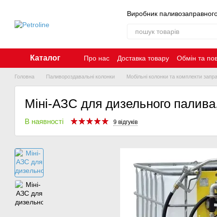
Перейти до основного контенту
Виробник паливозаправног
Каталог
Про нас
Доставка товару
Обмін та по
Контакти
Головна
Паливороздавальні колонки
Мобільні колонки та комплекти запр
Міні-АЗС для дизельного палива,
В наявності
9 відгуків