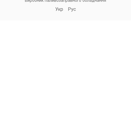
Виробник паливозаправного обладнання
Укр
Рус