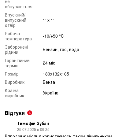
не
обнуляються
Впускний/
випускний
1' x 1'
отвір
Робоча
-10/+50 °С
температура
Заборонені
Бензин, гас, вода
рідини
Гарантійний
24 міс
термін
Розмір
180x132x165
Виробник
Бенза
Країна
Україна
виробник
Відгуки
6
Тимофій Зубач
25.07.2025 в 09:25
Впродовж місяця користуємось таким лічильником.