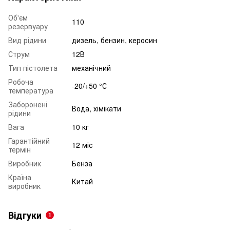
Об'єм
110
резервуару
Вид рідини
дизель, бензин, керосин
Струм
12В
Тип пістолета
механічний
Робоча
-20/+50 °С
температура
Заборонені
Вода, хімікати
рідини
Вага
10 кг
Гарантійний
12 міс
термін
Виробник
Бенза
Країна
Китай
виробник
Відгуки
1