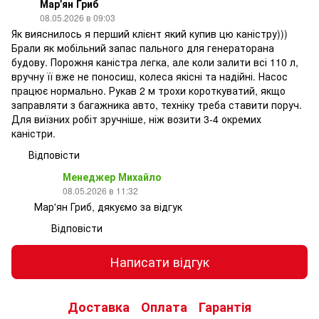
Мар'ян Гриб
08.05.2026 в 09:03
Як вияснилось я перший клієнт який купив цю каністру)))
Брали як мобільний запас пального для генераторана
будову. Порожня каністра легка, але коли залити всі 110 л,
вручну її вже не поносиш, колеса якісні та надійні. Насос
працює нормально. Рукав 2 м трохи короткуватий, якщо
заправляти з багажника авто, техніку треба ставити поруч.
Для виїзних робіт зручніше, ніж возити 3-4 окремих
каністри.
Відповісти
Менеджер Михайло
08.05.2026 в 11:32
Мар'ян Гриб, дякуємо за відгук
Відповісти
Написати відгук
Доставка
Оплата
Гарантія