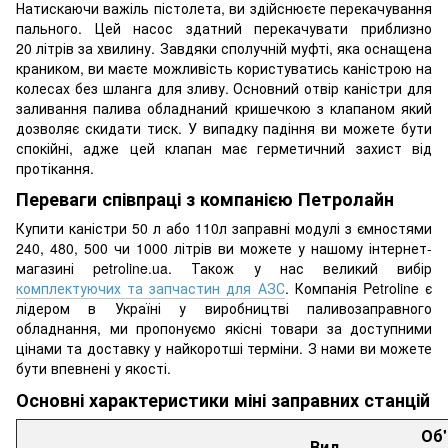
Натискаючи важіль пістолета, ви здійснюєте перекачування
пального. Цей насос здатний перекачувати приблизно
20 літрів за хвилину. Завдяки сполучній муфті, яка оснащена
краником, ви маєте можливість користуватись каністрою на
колесах без шланга для зливу. Основний отвір каністри для
заливання палива обладнаний кришечкою з клапаном який
дозволяє скидати тиск. У випадку падіння ви можете бути
спокійні, адже цей клапан має герметичний захист від
протікання.
Переваги співпраці з компанією Петролайн
Купити каністри 50 л або 110л заправні модулі з ємностями
240, 480, 500 чи 1000 літрів ви можете у нашому інтернет-
магазині petroline.ua. Також у нас великий вибір
комплектуючих та запчастин для АЗС
. Компанія Petroline є
лідером в Україні у виробництві паливозаправного
обладнання, ми пропонуємо якісні товари за доступними
цінами та доставку у найкоротші терміни. З нами ви можете
бути впевнені у якості.
Основні характеристики міні заправних станцій
Об
Вид