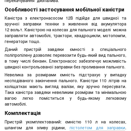
перекачування дизпалива.
Особливості застосування мобільної каністри
Каністра з електронасосом 12В підійде для швидкої та
зручної заправки техніки з живлення від акумулятора
12 вольт. Каністрою на колесах для пального моделі можна
заправляти автомобілі, трактори, квадроцикли, мотопомпи,
генератори тощо.
Даний пристрій завдяки ємності з спеціального
поліпропілену дозволяє перевозити будь-який вид пального,
в тому числі бензин. Електронасос забезпечує можливість
швидкої контрольованої заправки без проливання пального.
Невелика за розмірами ємність підстрахує у випадку
несподіваного закінчення пального. Каністри 110 літрів на
коліщатках мають вигляд валізи, яку зручно пересувати.
Така каністра завдяки невеликим розмірам та мінімальною
вагою легко поміститься у будь-якому легковому
автомобілі.
Комплектація
Пристрій укомплектований: ємністю 110 л на колесах,
шлангом для зливу рідини,
пістолетом для заправки
.