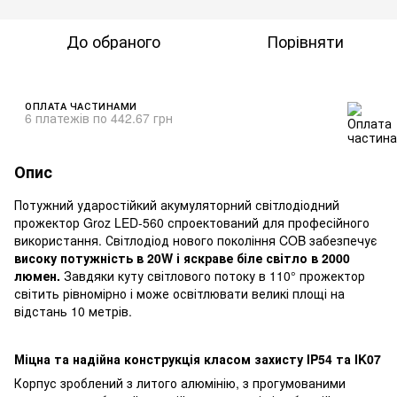
До обраного
Порівняти
ОПЛАТА ЧАСТИНАМИ
6 платежів по 442.67 грн
Опис
Потужний ударостійкий акумуляторний світлодіодний
прожектор Groz LED-560 спроектований для професійного
використання. Світлодіод нового покоління COB забезпечує
високу потужність в 20W і яскраве біле світло в 2000
люмен.
Завдяки куту світлового потоку в 110° прожектор
світить рівномірно і може освітлювати великі площі на
відстань 10 метрів.
Міцна та надійна конструкція класом захисту IP54 та IK07
Корпус зроблений з литого алюмінію, з прогумованими