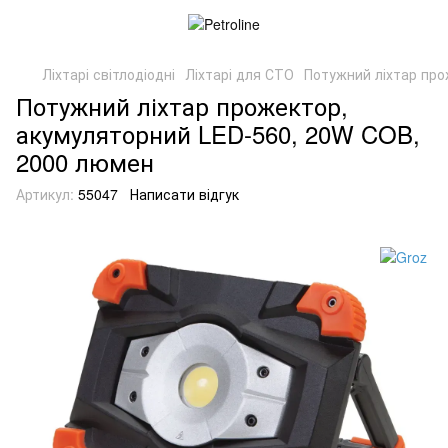
Ліхтарі світлодіодні
Ліхтарі для СТО
Потужний ліхтар про
Потужний ліхтар прожектор,
акумуляторний LED-560, 20W COB,
2000 люмен
Артикул:
55047
Написати відгук