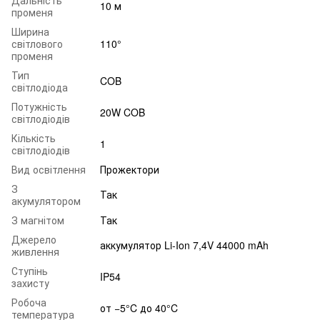
10 м
променя
Ширина
світлового
110°
променя
Тип
COB
світлодіода
Потужність
20W COB
світлодіодів
Кількість
1
світлодіодів
Вид освітлення
Прожектори
З
Так
акумулятором
З магнітом
Так
Джерело
аккумулятор Li-Ion 7,4V 44000 mAh
живлення
Ступінь
IP54
захисту
Робоча
от −5°C до 40°C
температура