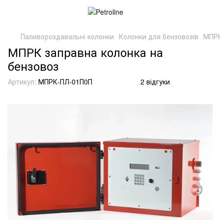
Паливороздавальні колонки
Колонки для бензовозів
МПРК
МПРК заправна колонка на
бензовоз
Артикул:
МПРК-ПЛ-01П0П
2 відгуки