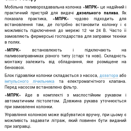
Мобільна паливороздавальна колонка «
МПРК
» це надійний і
практичний пристрій для видачі
дизельного палива
. Як
показала практика, «
МПРК
» чудово підходить для
встановлення там, де потрібно встановити колонку і є
можливість підключення до мережі 12 чи 24 В. Часто її
замовляють фермерські господарства для заправки техніки
в полях.
«
МПРК
» встановлюють і підключають на
паливозаправниках різного типу (старі та нові). Складність
монтажу залежить від обладнання, яке розміщене на
бензовозі.
Блок гідравліки колонки складається з насоса,
дозатора
або
імпульсного лічильника
та електромагнітного клапана.
Перед насосом встановлено фільтр.
«
МПРК
» йде в комплекті з маслостійким рукавом і
автоматичним пістолетом. Довжина рукава уточнюється
при замовленні колонки.
Управління колонкою може відбуватися вручну, при цьому є
можливість задавати літраж, який повинен бути виданий
при заправці.