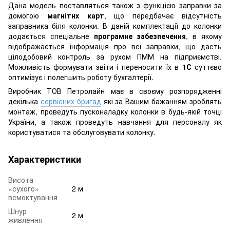
Дана модель поставляться також з функцією заправки за
домогою
магнітнх карт
, що передбачає відсутність
заправника біля колонки. В даній комплектації до колонки
додається спеціальне
програмне забезпечення
, в якому
відображається інформація про всі заправки, що дасть
цілодобовий контроль за рухом ПММ на підприємстві.
Можливість формувати звіти і переносити їх в
1С
суттєво
оптимізує і полегшить роботу бухгалтерії.
Виробник ТОВ Петролайн має в своєму розпорядженні
декілька
сервісних бригад
які за Вашим бажанням зроблять
монтаж, проведуть пусконаладку колонки в будь-якій точці
України, а також проведуть навчання для персоналу як
користуватися та обслуговувати колонку.
Характеристики
Висота
«сухого»
2 м
всмоктування
Шнур
2 м
живлення