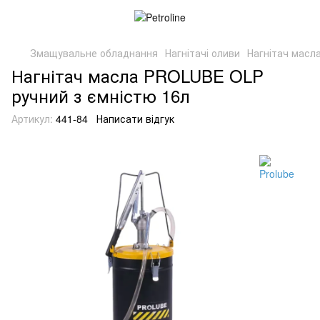
Змащувальне обладнання
Нагнітачі оливи
Нагнітач масл
Нагнітач масла PROLUBE OLP
ручний з ємністю 16л
Артикул:
441-84
Написати відгук