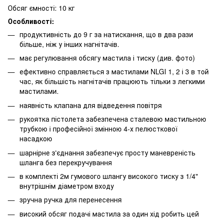
Обсяг ємності: 10 кг
Особливості:
продуктивність до 9 г за натискання, що в два рази
більше, ніж у інших нагнітачів.
має регулювання обсягу мастила і тиску (див. фото)
ефективно справляється з мастилами NLGI 1, 2 і 3 в той
час, як більшість нагнітачів працюють тільки з легкими
мастилами.
наявність клапана для відведення повітря
рукоятка пістолета забезпечена сталевою мастильною
трубкою і професійної змінною 4-х пелюсткової
насадкою
шарнірне з'єднання забезпечує просту маневреність
шланга без перекручування
в комплекті 2м гумового шлангу високого тиску з 1/4"
внутрішнім діаметром входу
зручна ручка для перенесення
високий обсяг подачі мастила за один хід робить цей