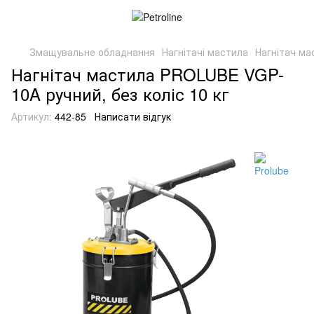
Змащувальне обладнання
Нагнітачі мастила
Нагнітач ма
Нагнітач мастила PROLUBE VGP-
10A ручний, без коліс 10 кг
Артикул:
442-85
Написати відгук