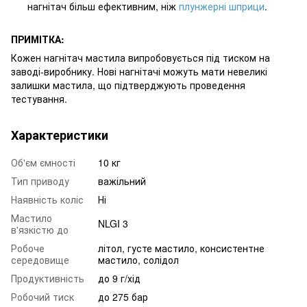
нагнітач більш ефективним, ніж
плунжерні шприци
.
ПРИМІТКА:
Кожен нагнітач мастила випробовується під тиском на
заводі-виробнику. Нові нагнітачі можуть мати невеликі
залишки мастила, що підтверджують проведення
тестування.
Характеристики
Об'єм ємності
10 кг
Тип приводу
важільний
Наявність коліс
Ні
Мастило
NLGI 3
в'язкістю до
Робоче
літол, густе мастило, консистентне
середовище
мастило, солідол
Продуктивність
до 9 г/хід
Робочий тиск
до 275 бар