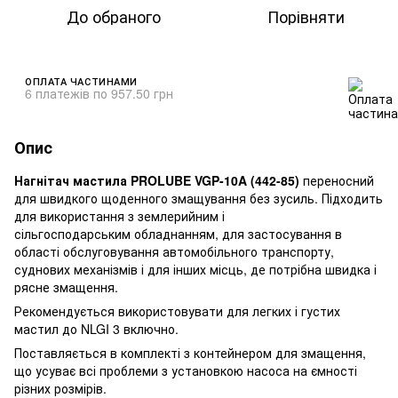
До обраного
Порівняти
ОПЛАТА ЧАСТИНАМИ
6 платежів по 957.50 грн
Опис
Нагнітач мастила PROLUBE VGP-10A (442-85)
переносний
для швидкого щоденного змащування без зусиль. Підходить
для використання з землерийним і
сільгосподарським обладнанням, для застосування в
області обслуговування автомобільного транспорту,
суднових механізмів і для інших місць, де потрібна швидка і
рясне змащення.
Рекомендується використовувати для легких і густих
мастил до NLGI 3 включно.
Поставляється в комплекті з контейнером для змащення,
що усуває всі проблеми з установкою насоса на ємності
різних розмірів.