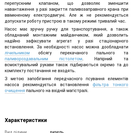
перепускним клапаном, що дозволяє зменшити
навантаження у разі закриття паливозаправного крана при
ввімкненому електродвигуні. Але ж не рекомендується
допускати роботу пристрою в такому режимі тривалий час.
Насос має зручну ручку для транспортування, а також
обладнаний монтажним майданчиком, який дозволить
надійно зафіксувати агрегат у разі стаціонарного
встановлення. За необхідності насос можна дообладнати
лічильником
обсягу перекачаного пального та
паливороздавальним пістолетом
. Напірний та
всмоктувальний рукави також підбираються окремо та до
комплекту постачання не входять.
З метою запобігання передчасного псування елементів
насоса рекомендується встановлення
фільтра тонкого
очищення
пального на вхідній магістралі.
Характеристики
Вид рідини
дизель