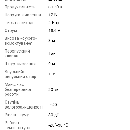
Продуктивність
60 л/хв
Напруга живлення
12 В
Тиск на виході
2 Бар
Струм
16,6 А
Висота «сухого»
3 м
всмоктування
Перепускний
Так
клапан
Шнур живлення
2 м
Впускний/
1' x 1'
випускний отвір
Макс. час
безперервної
30 хв
роботи
Ступінь
IP55
вологозахищеності
Рівень шуму
80 дБ
Робоча
-20/+50 °С
температура