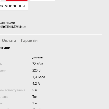
 замовлення
ЧАСТИНАМИ
ів по 1 962.83 грн
Оплата
Гарантія
стики
дизель
ть
72 л/хв
ення
220 В
і
1,3 Бара
4,2 А
го» всмоктування
5 м
клапан
Так
ня
2 м