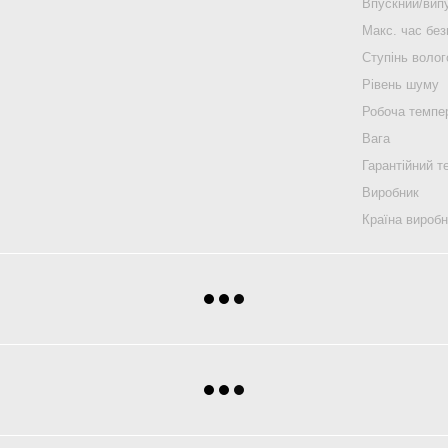
Впускний/випу
Макс. час без
Ступінь воло
Рівень шуму
Робоча темпе
Вага
Гарантійний т
Виробник
Країна вироб