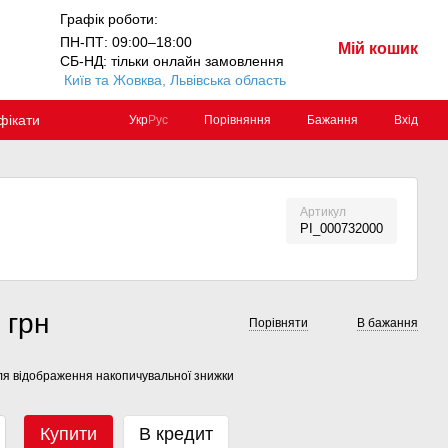
Графік роботи:
ПН-ПТ: 09:00–18:00
Мій кошик
СБ-НД: тільки онлайн замовлення
Київ та Жовква, Львівська область
фікати
Порівняння
Бажання
Вхід
Укр
Рус
Артикул
PI_000732000
 грн
Порівняти
В бажання
я відображення накопичувальної знижки
Купити
В кредит