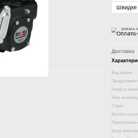
Швидке
ОПЛАТА 
6 платеж
Доставка
Характери
Вид рідини
Продуктивніс
Напруга живл
Тиск на виход
Струм
Висота «сухо
Перепускний 
Шнур живлен