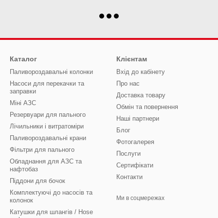
Каталог
Клієнтам
Паливороздавальні колонки
Вхід до кабінету
Насоси для перекачки та
Про нас
заправки
Доставка товару
Міні АЗС
Обмін та повернення
Резервуари для пального
Наші партнери
Лічильники і витратоміри
Блог
Паливороздавальні крани
Фотогалерея
Фільтри для пального
Послуги
Обладнання для АЗС та
Сертифікати
нафтобаз
Контакти
Піддони для бочок
Комплектуючі до насосів та
Ми в соцмережах
колонок
Катушки для шлангів / Hose