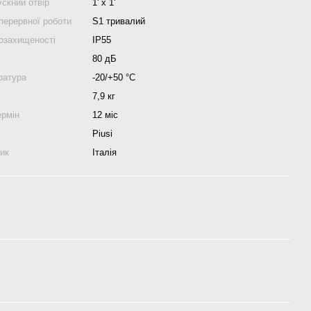
скний отвір
1' x 1'
перервної роботи
S1 тривалий
гозахищеності
IP55
80 дБ
ратура
-20/+50 °С
7,9 кг
ермін
12 міс
Piusi
ник
Італія