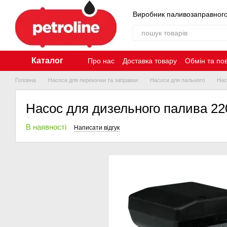
Перейти до основного контенту
Виробник паливозаправног
Каталог
Про нас
Доставка товару
Обмін та по
Контакти
Головна
Насоси для перекачки та заправки
Насоси для пального
Нас
Насос для дизельного палива 220
В наявності
Написати відгук