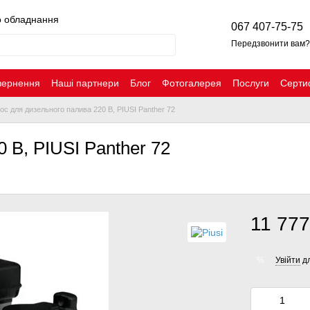
о обладнання
067 407-75-75
Передзвонити вам?
вернення
Наші партнери
Блог
Фотогалерея
Послуги
Серти
ос для дизельного палива 220 В, PIUSI Panther 72
 В, PIUSI Panther 72
11 777
Увійти
дл
%