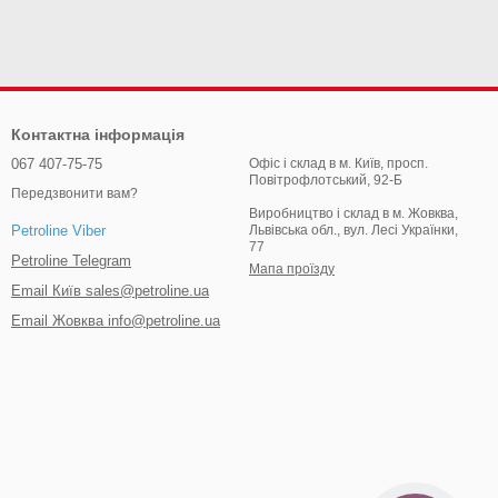
Контактна інформація
067 407-75-75
Офіс і склад в м. Київ, просп.
Повітрофлотський, 92-Б
Передзвонити вам?
Виробництво і склад в м. Жовква,
Львівська обл., вул. Лесі Українки,
Petroline Viber
77
Petroline Telegram
Мапа проїзду
Email Київ sales@petroline.ua
Email Жовква info@petroline.ua