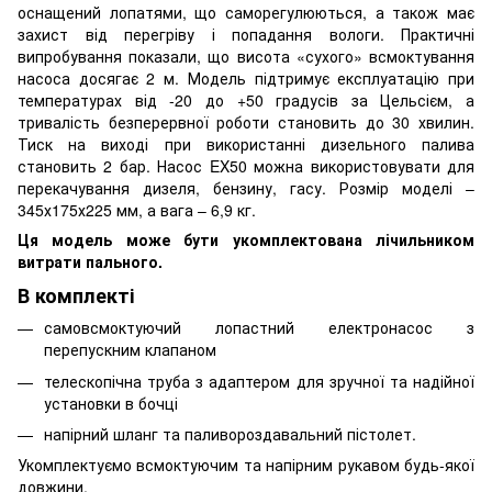
оснащений лопатями, що саморегулюються, а також має
захист від перегріву і попадання вологи. Практичні
випробування показали, що висота «сухого» всмоктування
насоса досягає 2 м. Модель підтримує експлуатацію при
температурах від -20 до +50 градусів за Цельсієм, а
тривалість безперервної роботи становить до 30 хвилин.
Тиск на виході при використанні дизельного палива
становить 2 бар. Насос EX50 можна використовувати для
перекачування дизеля, бензину, гасу. Розмір моделі –
345х175х225 мм, а вага – 6,9 кг.
Ця модель може бути укомплектована лічильником
витрати пального.
В комплекті
самовсмоктуючий лопастний електронасос з
перепускним клапаном
телескопічна труба з адаптером для зручної та надійної
установки в бочці
напірний шланг та паливороздавальний пістолет.
Укомплектуємо всмоктуючим та напірним рукавом будь-якої
довжини.