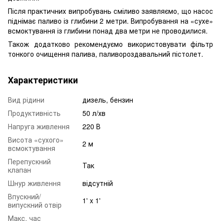
Після практичних випробувань сміливо заявляємо, що насос
піднімає паливо із глибини 2 метри. Випробування на «сухе»
всмоктування із глибини понад два метри не проводилися.
Також додатково рекомендуємо використовувати фільтр
тонкого очищення палива, паливороздавальний пістолет.
Характеристики
Вид рідини
дизель, бензин
Продуктивність
50 л/хв
Напруга живлення
220 В
Висота «сухого»
2 м
всмоктування
Перепускний
Так
клапан
Шнур живлення
відсутній
Впускний/
1' x 1'
випускний отвір
Макс. час