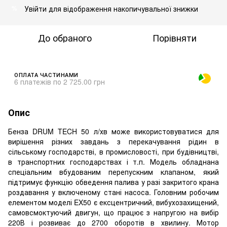
Увійти
для відображення накопичувальної знижки
%
До обраного
Порівняти
ОПЛАТА ЧАСТИНАМИ
6 платежів по 2 725.00 грн
Опис
Бенза DRUM TECH 50 л/хв може використовуватися для
вирішення різних завдань з перекачування рідин в
сільському господарстві, в промисловості, при будівництві,
в транспортних господарствах і т.п. Модель обладнана
спеціальним вбудованим перепускним клапаном, який
підтримує функцію обведення палива у разі закритого крана
роздавання у включеному стані насоса. Головним робочим
елементом моделі EX50 є ексцентричний, вибухозахищений,
самовсмоктуючий двигун, що працює з напругою на вибір
220В і розвиває до 2700 оборотів в хвилину. Мотор