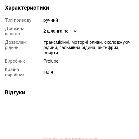
Характеристики
Тип приводу
ручний
Довжина
2 шланга по 1 м
шланга
Дозволені
трансмісійні, моторні оливи, охолоджуючі
рідини
рідини, гальмівна рідина, антифриз,
спирти
Виробник
Prolube
Країна
Індія
виробник
Відгуки
Додайте перший відгук