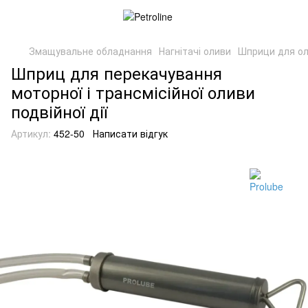
Змащувальне обладнання
Нагнітачі оливи
Шприци для о
Шприц для перекачування
моторної і трансмісійної оливи
подвійної дії
Артикул:
452-50
Написати відгук