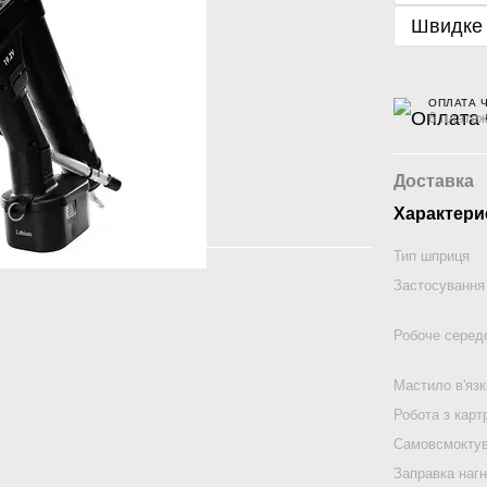
Швидке
ОПЛАТА 
6 платеж
Доставка
Характери
Тип шприця
Застосування
Робоче сере
Мастило в'язк
Робота з карт
Самовсмоктув
Заправка нагн