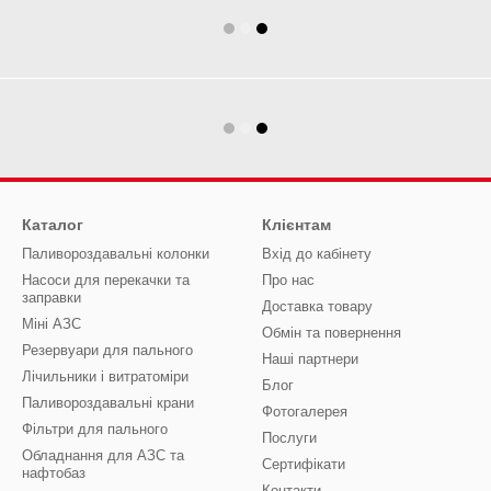
Каталог
Клієнтам
Паливороздавальні колонки
Вхід до кабінету
Насоси для перекачки та
Про нас
заправки
Доставка товару
Міні АЗС
Обмін та повернення
Резервуари для пального
Наші партнери
Лічильники і витратоміри
Блог
Паливороздавальні крани
Фотогалерея
Фільтри для пального
Послуги
Обладнання для АЗС та
Сертифікати
нафтобаз
Контакти