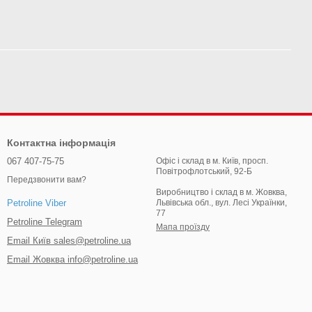
Контактна інформація
067 407-75-75
Офіс і склад в м. Київ, просп.
Повітрофлотський, 92-Б
Передзвонити вам?
Виробництво і склад в м. Жовква,
Львівська обл., вул. Лесі Українки,
Petroline Viber
77
Petroline Telegram
Мапа проїзду
Email Київ sales@petroline.ua
Email Жовква info@petroline.ua