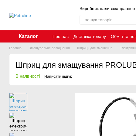
Перейти до основного контенту
Виробник паливозаправног
Каталог
Про нас
Доставка товару
Обмін та по
Контакти
Головна
Змащувальне обладнання
Шприци для змащення
Електричн
Шприц для змащування PROLUBE
В наявності
Написати відгук