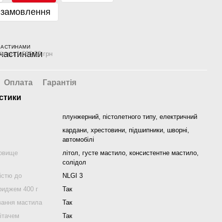
 замовлення
ЧАСТИНАМИ
ів по 1 666.50 грн
Оплата
Гарантія
стики
плунжерний, пістолетного типу, електричний
кардани, хрестовини, підшипники, шворні,
автомобілі
довище
літол, густе мастило, консистентне мастило,
солідол
істю до
NLGI 3
риджем 400 г
Так
ання мастила
Так
ітачем
Так