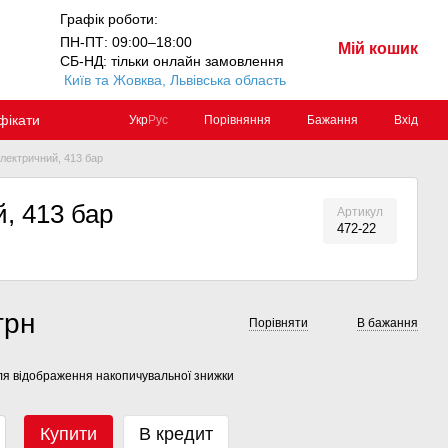
Графік роботи:
ПН-ПТ: 09:00–18:00
Мій кошик
СБ-НД: тільки онлайн замовлення
Київ та Жовква, Львівська область
фікати
Порівняння
Бажання
Вхід
Укр
Рус
ектричний, 413 бар
, 413 бар
Артикул
472-22
грн
Порівняти
В бажання
я відображення накопичувальної знижки
Купити
В кредит