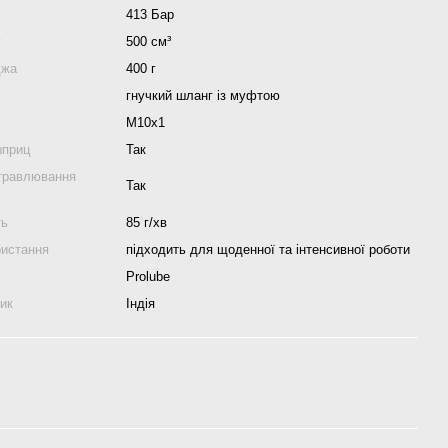
413 Бар
у
500 см³
джа
400 г
гнучкий шланг із муфтою
М10х1
шприц
Так
травлювання
Так
ть
85 г/хв
ристання
підходить для щоденної та інтенсивної роботи
Prolube
ник
Індія