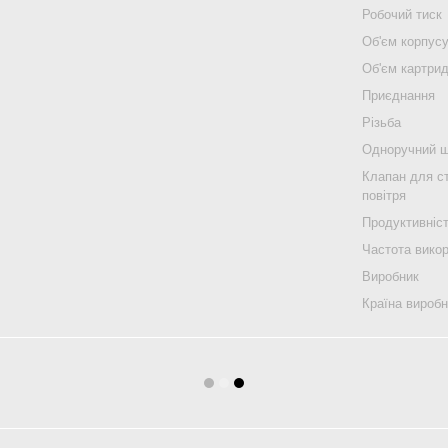
Робочий тиск
Об'єм корпус
Об'єм картри
Приєднання
Різьба
Одноручний 
Клапан для с
повітря
Продуктивніс
Частота вико
Виробник
Країна вироб