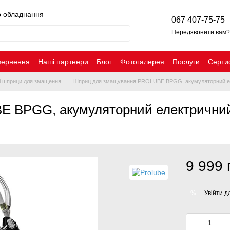
о обладнання
067 407-75-75
Передзвонити вам?
вернення
Наші партнери
Блог
Фотогалерея
Послуги
Серти
і шприци для змащення
Шприц для змащування PROLUBE BPGG, акумуляторний ел
 BPGG, акумуляторний електричний
9 999 
Увійти
дл
%