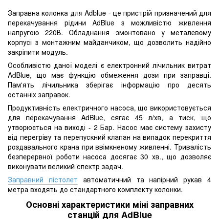
Заправна колонка для Adblue - це пристрій призначений для
перекачування рідини AdBlue з можливістю живлення
напругою 220В. Обладнання змонтовано у металевому
корпусі з монтажним майданчиком, що дозволить надійно
закріпити модуль.
Особливістю даної моделі є електронний лічильник витрат
AdBlue, що має функцію обмеження дози при заправці.
Пам'ять лічильника зберігає інформацію про десять
останніх заправок.
Продуктивність електричного насоса, що використовується
для перекачування AdBlue, сягає 45 л/хв, а тиск, що
утворюється на виході - 2 Бар. Насос має систему захисту
від перегріву та перепускний клапан на випадок перекриття
роздавального крана при ввімкненому живленні. Тривалість
безперервної роботи насоса досягає 30 хв., що дозволяє
виконувати великий спектр задач.
Заправний пістолет
автоматичний та напірний рукав 4
метра входять до стандартного комплекту колонки.
Основні характеристики міні заправних
станцій для AdBlue