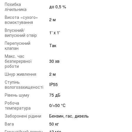
Похибка
до 0,5 %
лічильника
Висота «сухого»
2 м
всмоктування
Впускний/
1' x 1'
випускний отвір
Перепускний
Так
клапан
Макс. час
безперервної
30 хв
роботи
Шнур живлення
2 м
Ступінь
IP55
вологозахищеності
Рівень шуму
75 дБ
Робоча
0/+50 °С
температура
Заборонені рідини
Бензин, гас, дизель
Вага
50 кг
Гарантійний термін
12 міс