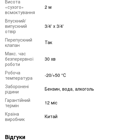
Висота
«сухого»
2 м
всмоктування
Впускний/
випускний
3/4' x 3/4'
отвір
Перепускний
Так
клапан
Макс. час
безперервної
30 хв
роботи
Робоча
-20/+50 °С
температура
Заборонені
Бензин, вода, алкоголь
рідини
Гарантійний
12 міс
термін
Країна
Китай
виробник
Відгуки