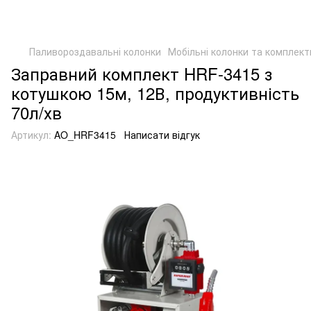
Паливороздавальні колонки
Мобільні колонки та комплект
Заправний комплект HRF-3415 з
котушкою 15м, 12В, продуктивність
70л/хв
Артикул:
AO_HRF3415
Написати відгук